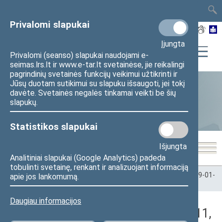
TAIS
TAR
LT
I
EN
Privalomi slapukai
Įjungta
Privalomi (seanso) slapukai naudojami e-
seimas.lrs.lt ir www.e-tar.lt svetainėse, jie reikalingi
pagrindinių svetainės funkcijų veikimui užtikrinti ir
Jūsų duotam sutikimui su slapuku išsaugoti, jei tokį
davėte. Svetainės negalės tinkamai veikti be šių
Statistika
slapukų.
Statistikos slapukai
Išjungta
Analitiniai slapukai (Google Analytics) padeda
tobulinti svetainę, renkant ir analizuojant informaciją
Pradžia
>
Statistika
>
Seimo narių balsavimų rezultatai
>
2019-01-
apie jos lankomumą.
11
>
Rytinis posėdis
Daugiau informacijos
Darbotvarkės klausimas (2019-01-11,