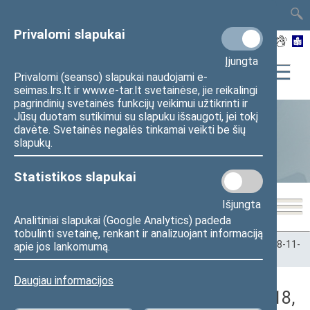
TAIS
TAR
LT
I
EN
Privalomi slapukai
Įjungta
Privalomi (seanso) slapukai naudojami e-
seimas.lrs.lt ir www.e-tar.lt svetainėse, jie reikalingi
pagrindinių svetainės funkcijų veikimui užtikrinti ir
Jūsų duotam sutikimui su slapuku išsaugoti, jei tokį
davėte. Svetainės negalės tinkamai veikti be šių
Statistika
slapukų.
Statistikos slapukai
Išjungta
Analitiniai slapukai (Google Analytics) padeda
tobulinti svetainę, renkant ir analizuojant informaciją
Pradžia
>
Statistika
>
Seimo narių balsavimų rezultatai
>
2008-11-
apie jos lankomumą.
18
>
Vakarinis posėdis
Daugiau informacijos
Darbotvarkės klausimas (2008-11-18,