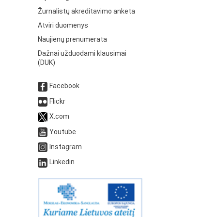
Žurnalistų akreditavimo anketa
Atviri duomenys
Naujienų prenumerata
Dažnai užduodami klausimai
(DUK)
Facebook
Flickr
X.com
Youtube
Instagram
Linkedin