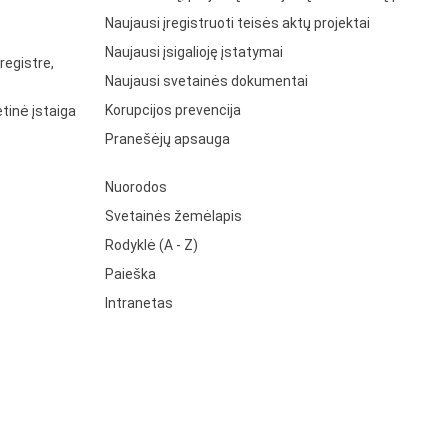
Naujausi įregistruoti teisės aktų projektai
Naujausi įsigalioję įstatymai
registre,
Naujausi svetainės dokumentai
Korupcijos prevencija
tinė įstaiga
Pranešėjų apsauga
Nuorodos
Svetainės žemėlapis
Rodyklė (A - Z)
Paieška
Intranetas