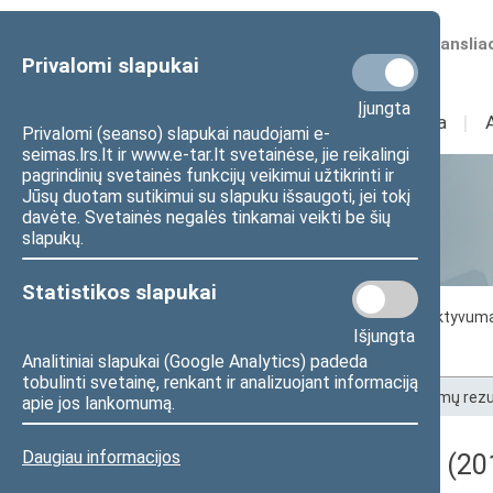
Numatomos transliac
Privalomi slapukai
Įjungta
Sudėtis
I
Veikla
I
Privalomi (seanso) slapukai naudojami e-
seimas.lrs.lt ir www.e-tar.lt svetainėse, jie reikalingi
pagrindinių svetainės funkcijų veikimui užtikrinti ir
Jūsų duotam sutikimui su slapuku išsaugoti, jei tokį
Statistika
davėte. Svetainės negalės tinkamai veikti be šių
slapukų.
Statistikos slapukai
Seimo darbo statistika
Seimo narių aktyvum
Išjungta
Seimo narių balsavimų rezultatai
Analitiniai slapukai (Google Analytics) padeda
tobulinti svetainę, renkant ir analizuojant informaciją
Pradžia
>
Statistika
>
Seimo narių balsavimų rezu
apie jos lankomumą.
Daugiau informacijos
Darbotvarkės klausimas (201