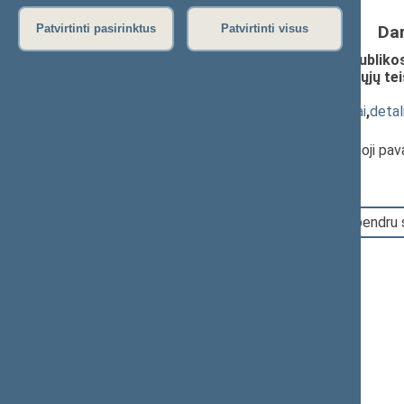
Da
Patvirtinti pasirinktus
Patvirtinti visus
Seimo nutarimo „Dėl Lietuvos Respublikos 
Lietuvos Respublikos Seimo Neįgaliųjų tei
pateikimas
(
dokumento tekstas
,
susiję dokumentai
,
detal
Pranešėjas(-ai):
Rima Baškienė
, Seimo Pirmininko pirmoji pa
15:30:55
Įvyko balsavimas. Pritarta bendru 