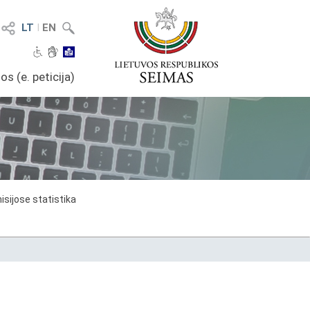
LT
I
EN
os (e. peticija)
sijose statistika