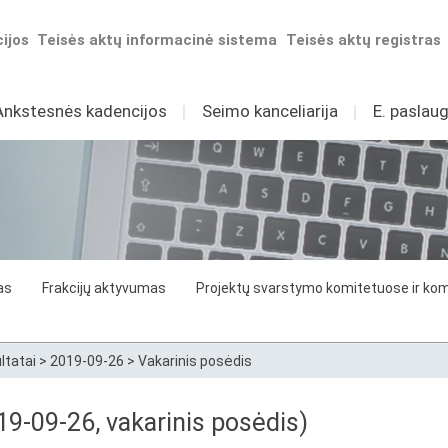
ijos
Teisės aktų informacinė sistema
Teisės aktų registras
Ankstesnės kadencijos
I
Seimo kanceliarija
I
E. paslaug
as
Frakcijų aktyvumas
Projektų svarstymo komitetuose ir komi
ltatai
>
2019-09-26
>
Vakarinis posėdis
9-09-26, vakarinis posėdis)