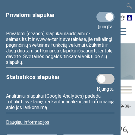
TAIS
TAR
LT
I
EN
Privalomi slapukai
Įjungta
Privalomi (seanso) slapukai naudojami e-
seimas.lrs.lt ir www.e-tar.lt svetainėse, jie reikalingi
pagrindinių svetainės funkcijų veikimui užtikrinti ir
Jūsų duotam sutikimui su slapuku išsaugoti, jei tokį
davėte. Svetainės negalės tinkamai veikti be šių
Statistika
slapukų.
Statistikos slapukai
Išjungta
Analitiniai slapukai (Google Analytics) padeda
tobulinti svetainę, renkant ir analizuojant informaciją
Pradžia
>
Statistika
>
Seimo narių balsavimų rezultatai
>
2019-09-
apie jos lankomumą.
26
>
Vakarinis posėdis
Daugiau informacijos
Darbotvarkės klausimas (2019-09-26,