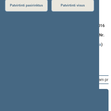
vakarinis posėdis)
Patvirtinti pasirinktus
Patvirtinti visus
Darbotvarkės klausimas
Seimo nutarimo „Dėl Lietuvos Respublikos Seimo 2016
m. lapkričio 24 d. nutarimo Nr. XIII-40 „Dėl Laisvės
premijų komisijos sudarymo“ pakeitimo“ projektas (Nr.
XIIIP-3888)
; pateikimas
(
dokumento tekstas
,
susiję dokumentai
,
detali informacija
)
Pranešėjas(-ai):
Rima Baškienė
, Seimo Pirmininko pirmoji pavaduotoja,
Lietuvos Respublikos Seimas
Svarstymo eiga
15:37:42
Įvyko balsavimas. Pritarta bendru sutarimu šiam pro
2024–2028 metų kadencija
5 eilinė (2026-09-10 – ...)