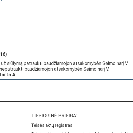
16
)
 už siūlymą patraukti baudžiamojon atsakomybėn Seimo narį V.
 nepatraukti baudžiamojon atsakomybėn Seimo narį V.
itarta A
TIESIOGINĖ PRIEIGA:
Teisės aktų registras