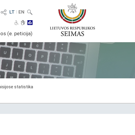
LT
I
EN
os (e. peticija)
sijose statistika