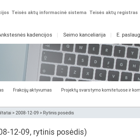
ijos
Teisės aktų informacinė sistema
Teisės aktų registras
Ankstesnės kadencijos
I
Seimo kanceliarija
I
E. paslaug
as
Frakcijų aktyvumas
Projektų svarstymo komitetuose ir komi
ltatai
>
2008-12-09
>
Rytinis posėdis
8-12-09, rytinis posėdis)