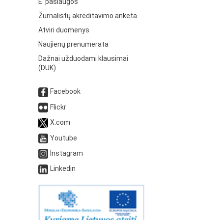
E. paslaugos
Žurnalistų akreditavimo anketa
Atviri duomenys
Naujienų prenumerata
Dažnai užduodami klausimai
(DUK)
Facebook
Flickr
X.com
Youtube
Instagram
Linkedin