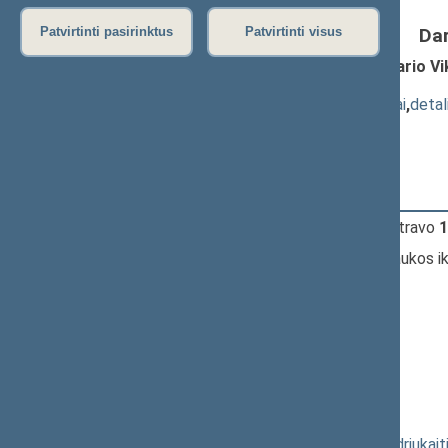
Da
Patvirtinti pasirinktus
Patvirtinti visus
Seimo REZOLIUCIJOS "Dėl Seimo nario Vi
XIP-113)
; svarstymas ir priėmimas
(
dokumento tekstas
,
susiję dokumentai
,
detal
Pranešėjas(-ai):
Stasys Šedbaras
12:46:35
Įvyko
registracija
(užsiregistravo
1
12:46:35
Įvyko
balsavimas
dėl pertraukos ik
12:48:19
Kalbėjo
Loreta Graužinienė
12:56:48
Kalbėjo
Kęstutis Masiulis
13:01:26
Kalbėjo
Viktor Uspaskich
13:09:01
Kalbėjo
Jurgis Razma
13:09:33
Kalbėjo
Jurgis Razma
13:13:09
Kalbėjo
Vytenis Povilas Andriukait