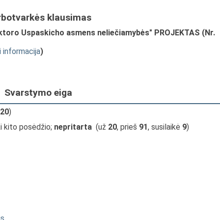
rbotvarkės klausimas
ktoro Uspaskicho asmens neliečiamybės" PROJEKTAS (Nr.
i informacija
)
Svarstymo eiga
20
)
i kito posėdžio;
nepritarta
(už
20
, prieš
91
, susilaikė
9
)
is