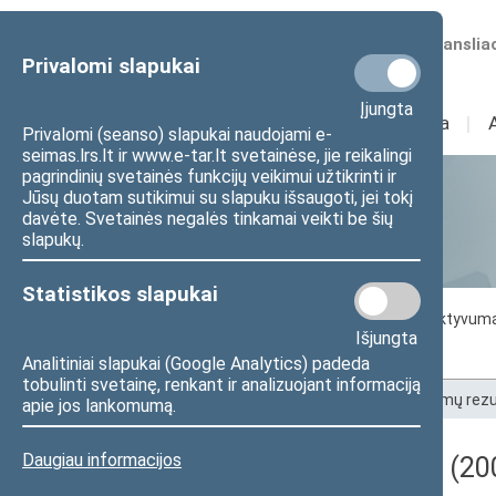
Numatomos transliac
Privalomi slapukai
Įjungta
Sudėtis
I
Veikla
I
Privalomi (seanso) slapukai naudojami e-
seimas.lrs.lt ir www.e-tar.lt svetainėse, jie reikalingi
pagrindinių svetainės funkcijų veikimui užtikrinti ir
Jūsų duotam sutikimui su slapuku išsaugoti, jei tokį
Statistika
davėte. Svetainės negalės tinkamai veikti be šių
slapukų.
Statistikos slapukai
Seimo darbo statistika
Seimo narių aktyvum
Išjungta
Seimo narių balsavimų rezultatai
Analitiniai slapukai (Google Analytics) padeda
tobulinti svetainę, renkant ir analizuojant informaciją
Pradžia
>
Statistika
>
Seimo narių balsavimų rezu
apie jos lankomumą.
Daugiau informacijos
Darbotvarkės klausimas (200