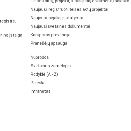
Teisės aktų, projektų ir susijusių dokumentų paieška
Naujausi įregistruoti teisės aktų projektai
Naujausi įsigalioję įstatymai
registre,
Naujausi svetainės dokumentai
Korupcijos prevencija
tinė įstaiga
Pranešėjų apsauga
Nuorodos
Svetainės žemėlapis
Rodyklė (A - Z)
Paieška
Intranetas