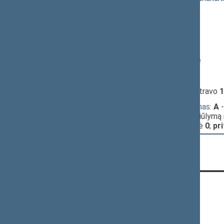
13:15:07
Kalbėjo
Loreta Graužinienė
13:17:03
Kalbėjo
Edmundas Pupinis
13:17:39
Kalbėjo
Dangutė Mikutienė
13:18:52
Kalbėjo
Virginija Baltraitienė
13:20:19
Kalbėjo
Egidijus Klumbys
13:24:17
Įvyko
registracija
(užsiregistravo
1
13:24:17
Įvyko
alternatyvus balsavimas:
A
-
Uspaskichą (už
90
),
B
- už siūlymą
Uspaskichą (už
12
), susilaikė
0
;
pr
KONTAKTAI:
Gedimino pr. 53, 01109 Vilnius,
Lietuva