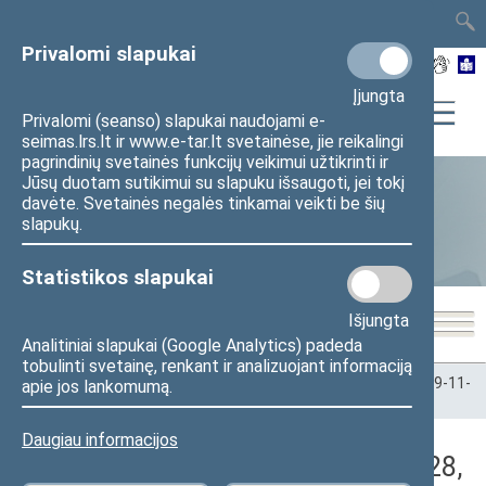
TAIS
TAR
LT
I
EN
Privalomi slapukai
Įjungta
Privalomi (seanso) slapukai naudojami e-
seimas.lrs.lt ir www.e-tar.lt svetainėse, jie reikalingi
pagrindinių svetainės funkcijų veikimui užtikrinti ir
Jūsų duotam sutikimui su slapuku išsaugoti, jei tokį
davėte. Svetainės negalės tinkamai veikti be šių
Statistika
slapukų.
Statistikos slapukai
Išjungta
Analitiniai slapukai (Google Analytics) padeda
tobulinti svetainę, renkant ir analizuojant informaciją
Pradžia
>
Statistika
>
Seimo narių balsavimų rezultatai
>
2019-11-
apie jos lankomumą.
28
>
Rytinis posėdis
Daugiau informacijos
Darbotvarkės klausimas (2019-11-28,