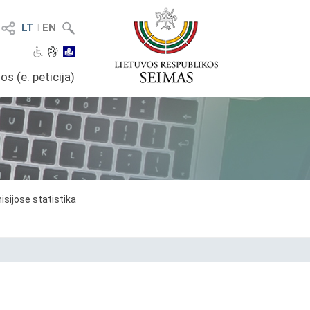
LT
I
EN
os (e. peticija)
sijose statistika