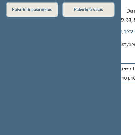
Da
Patvirtinti pasirinktus
Patvirtinti visus
Seimo rinkimų įstatymo Nr. I-2721 29, 33, 5
XIIIP-3847(2))
; priėmimas
(
dokumento tekstas
,
susiję dokumentai
,
detal
Pranešėjas(-ai):
Vanda Kravčionok
, Komiteto narė, Valstybė
11:47:44
Įvyko
registracija
(užsiregistravo
1
11:47:44
Įvyko
balsavimas
dėl įstatymo pr