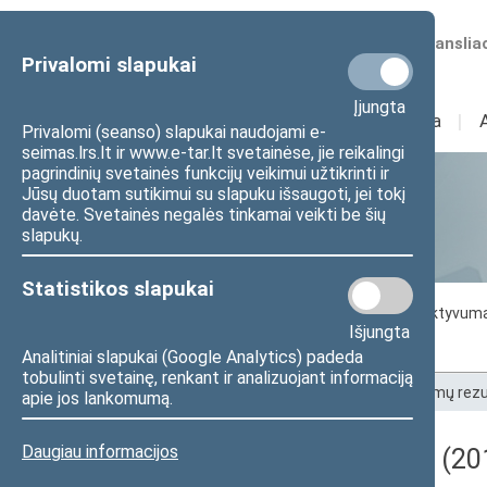
Numatomos transliac
Privalomi slapukai
Įjungta
Sudėtis
I
Veikla
I
Privalomi (seanso) slapukai naudojami e-
seimas.lrs.lt ir www.e-tar.lt svetainėse, jie reikalingi
pagrindinių svetainės funkcijų veikimui užtikrinti ir
Jūsų duotam sutikimui su slapuku išsaugoti, jei tokį
Statistika
davėte. Svetainės negalės tinkamai veikti be šių
slapukų.
Statistikos slapukai
Seimo darbo statistika
Seimo narių aktyvum
Išjungta
Seimo narių balsavimų rezultatai
Analitiniai slapukai (Google Analytics) padeda
tobulinti svetainę, renkant ir analizuojant informaciją
Pradžia
>
Statistika
>
Seimo narių balsavimų rezu
apie jos lankomumą.
Daugiau informacijos
Darbotvarkės klausimas (201