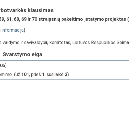
rbotvarkės klausimas
9, 61, 68, 69 ir 70 straipsnių pakeitimo įstatymo projektas (
i informacija
)
s valdymo ir savivaldybių komitetas, Lietuvos Respublikos Seim
Svarstymo eiga
05
)
iėmimo (už
101
, prieš
1
, susilaikė
3
)