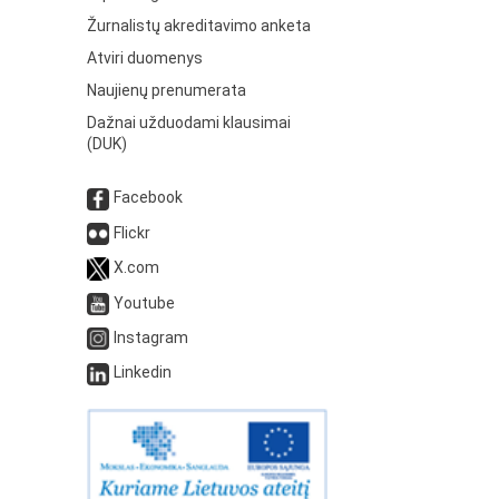
Žurnalistų akreditavimo anketa
Atviri duomenys
Naujienų prenumerata
Dažnai užduodami klausimai
(DUK)
Facebook
Flickr
X.com
Youtube
Instagram
Linkedin