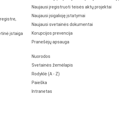
Naujausi įregistruoti teisės aktų projektai
Naujausi įsigalioję įstatymai
registre,
Naujausi svetainės dokumentai
Korupcijos prevencija
tinė įstaiga
Pranešėjų apsauga
Nuorodos
Svetainės žemėlapis
Rodyklė (A - Z)
Paieška
Intranetas