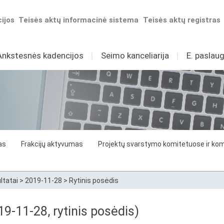
ijos
Teisės aktų informacinė sistema
Teisės aktų registras
Ankstesnės kadencijos
I
Seimo kanceliarija
I
E. paslaug
as
Frakcijų aktyvumas
Projektų svarstymo komitetuose ir komi
ltatai
>
2019-11-28
>
Rytinis posėdis
9-11-28, rytinis posėdis)