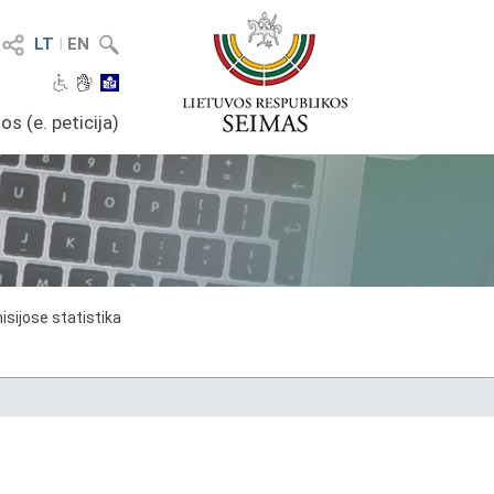
LT
I
EN
os (e. peticija)
sijose statistika