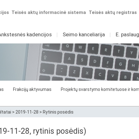
ijos
Teisės aktų informacinė sistema
Teisės aktų registras
Ankstesnės kadencijos
I
Seimo kanceliarija
I
E. paslaug
as
Frakcijų aktyvumas
Projektų svarstymo komitetuose ir komi
ltatai
>
2019-11-28
>
Rytinis posėdis
9-11-28, rytinis posėdis)