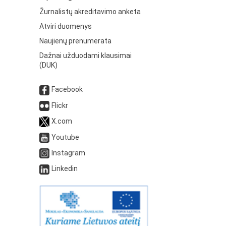
Žurnalistų akreditavimo anketa
Atviri duomenys
Naujienų prenumerata
Dažnai užduodami klausimai
(DUK)
Facebook
Flickr
X.com
Youtube
Instagram
Linkedin