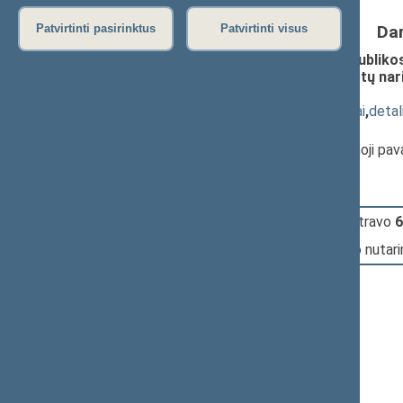
Da
Patvirtinti pasirinktus
Patvirtinti visus
Seimo nutarimo „Dėl Lietuvos Respublikos 
Lietuvos Respublikos Seimo komitetų narių
4237)
; priėmimas
(
dokumento tekstas
,
susiję dokumentai
,
detal
Pranešėjas(-ai):
Rima Baškienė
, Seimo Pirmininko pirmoji pa
12:33:03
Įvyko
registracija
(užsiregistravo
6
12:33:03
Įvyko
balsavimas
dėl Seimo nutar