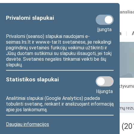
Numatomos transliac
Privalomi slapukai
Įjungta
Sudėtis
I
Veikla
I
Privalomi (seanso) slapukai naudojami e-
seimas.lrs.lt ir www.e-tar.lt svetainėse, jie reikalingi
pagrindinių svetainės funkcijų veikimui užtikrinti ir
Jūsų duotam sutikimui su slapuku išsaugoti, jei tokį
Statistika
davėte. Svetainės negalės tinkamai veikti be šių
slapukų.
Statistikos slapukai
Seimo darbo statistika
Seimo narių aktyvum
Išjungta
Seimo narių balsavimų rezultatai
Analitiniai slapukai (Google Analytics) padeda
tobulinti svetainę, renkant ir analizuojant informaciją
Pradžia
>
Statistika
>
Seimo narių balsavimų rezu
apie jos lankomumą.
Daugiau informacijos
Darbotvarkės klausimas (201