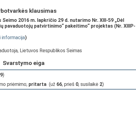
rbotvarkės klausimas
Seimo 2016 m. lapkričio 29 d. nutarimo Nr. XIII-59 „Dėl
 pavaduotojų patvirtinimo“ pakeitimo“ projektas (Nr. XIIIP-
i informacija
)
vaduotoja, Lietuvos Respublikos Seimas
Svarstymo eiga
9
)
imo priėmimo;
pritarta
(už
66
, prieš
0
, susilaikė
2
)