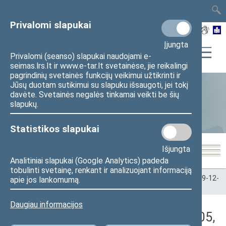
TAIS
TAR
LT
I
EN
Privalomi slapukai
Įjungta
Privalomi (seanso) slapukai naudojami e-
seimas.lrs.lt ir www.e-tar.lt svetainėse, jie reikalingi
pagrindinių svetainės funkcijų veikimui užtikrinti ir
Jūsų duotam sutikimui su slapuku išsaugoti, jei tokį
davėte. Svetainės negalės tinkamai veikti be šių
Statistika
slapukų.
Statistikos slapukai
Išjungta
Analitiniai slapukai (Google Analytics) padeda
tobulinti svetainę, renkant ir analizuojant informaciją
Pradžia
>
Statistika
>
Seimo narių balsavimų rezultatai
>
2019-12-
apie jos lankomumą.
05
>
Vakarinis posėdis
Daugiau informacijos
Darbotvarkės klausimas (2019-12-05,