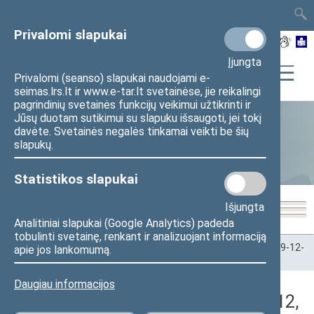
TAIS
TAR
LT
I
EN
Privalomi slapukai
Įjungta
Privalomi (seanso) slapukai naudojami e-
seimas.lrs.lt ir www.e-tar.lt svetainėse, jie reikalingi
pagrindinių svetainės funkcijų veikimui užtikrinti ir
Jūsų duotam sutikimui su slapuku išsaugoti, jei tokį
davėte. Svetainės negalės tinkamai veikti be šių
Statistika
slapukų.
Statistikos slapukai
Išjungta
Analitiniai slapukai (Google Analytics) padeda
tobulinti svetainę, renkant ir analizuojant informaciją
Pradžia
>
Statistika
>
Seimo narių balsavimų rezultatai
>
2019-12-
apie jos lankomumą.
12
>
Vakarinis posėdis
Daugiau informacijos
Darbotvarkės klausimas (2019-12-12,