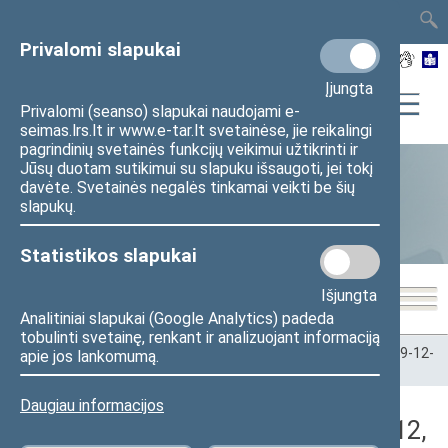
TAIS
TAR
LT
I
EN
Privalomi slapukai
Įjungta
Privalomi (seanso) slapukai naudojami e-
seimas.lrs.lt ir www.e-tar.lt svetainėse, jie reikalingi
pagrindinių svetainės funkcijų veikimui užtikrinti ir
Jūsų duotam sutikimui su slapuku išsaugoti, jei tokį
davėte. Svetainės negalės tinkamai veikti be šių
Statistika
slapukų.
Statistikos slapukai
Išjungta
Analitiniai slapukai (Google Analytics) padeda
tobulinti svetainę, renkant ir analizuojant informaciją
Pradžia
>
Statistika
>
Seimo narių balsavimų rezultatai
>
2019-12-
apie jos lankomumą.
12
>
Vakarinis posėdis
Daugiau informacijos
Darbotvarkės klausimas (2019-12-12,