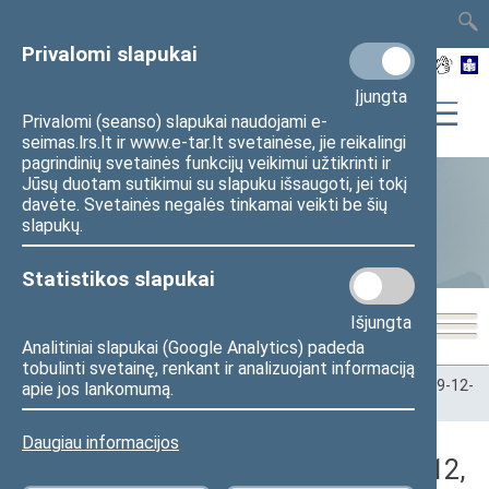
TAIS
TAR
LT
I
EN
Privalomi slapukai
Įjungta
Privalomi (seanso) slapukai naudojami e-
seimas.lrs.lt ir www.e-tar.lt svetainėse, jie reikalingi
pagrindinių svetainės funkcijų veikimui užtikrinti ir
Jūsų duotam sutikimui su slapuku išsaugoti, jei tokį
davėte. Svetainės negalės tinkamai veikti be šių
Statistika
slapukų.
Statistikos slapukai
Išjungta
Analitiniai slapukai (Google Analytics) padeda
tobulinti svetainę, renkant ir analizuojant informaciją
Pradžia
>
Statistika
>
Seimo narių balsavimų rezultatai
>
2019-12-
apie jos lankomumą.
12
>
Vakarinis posėdis
Daugiau informacijos
Darbotvarkės klausimas (2019-12-12,