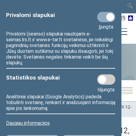
TAIS
TAR
LT
I
EN
Privalomi slapukai
Įjungta
Privalomi (seanso) slapukai naudojami e-
seimas.lrs.lt ir www.e-tar.lt svetainėse, jie reikalingi
pagrindinių svetainės funkcijų veikimui užtikrinti ir
Jūsų duotam sutikimui su slapuku išsaugoti, jei tokį
davėte. Svetainės negalės tinkamai veikti be šių
Statistika
slapukų.
Statistikos slapukai
Išjungta
Analitiniai slapukai (Google Analytics) padeda
tobulinti svetainę, renkant ir analizuojant informaciją
Pradžia
>
Statistika
>
Seimo narių balsavimų rezultatai
>
2019-12-
apie jos lankomumą.
12
>
Vakarinis posėdis
Daugiau informacijos
Darbotvarkės klausimas (2019-12-12,