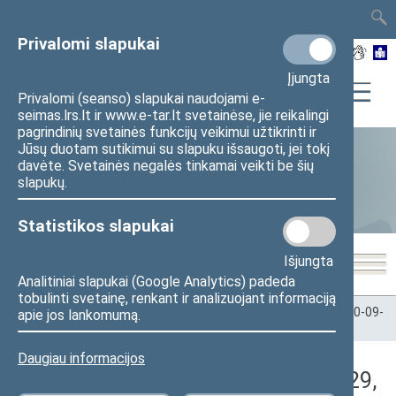
TAIS
TAR
LT
I
EN
Privalomi slapukai
Įjungta
Privalomi (seanso) slapukai naudojami e-
seimas.lrs.lt ir www.e-tar.lt svetainėse, jie reikalingi
pagrindinių svetainės funkcijų veikimui užtikrinti ir
Jūsų duotam sutikimui su slapuku išsaugoti, jei tokį
davėte. Svetainės negalės tinkamai veikti be šių
Statistika
slapukų.
Statistikos slapukai
Išjungta
Analitiniai slapukai (Google Analytics) padeda
tobulinti svetainę, renkant ir analizuojant informaciją
Pradžia
>
Statistika
>
Seimo narių balsavimų rezultatai
>
2020-09-
apie jos lankomumą.
29
>
Vakarinis posėdis
Daugiau informacijos
Darbotvarkės klausimas (2020-09-29,