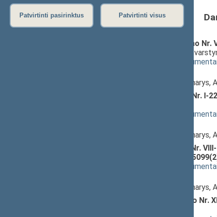
Da
Patvirtinti pasirinktus
Patvirtinti visus
Aplinkos monitoringo įstatymo Nr. VII
projektas (Nr. XIIIP-5097(2))
; svarst
(
dokumento tekstas
,
susiję dokumenta
Pranešėjas(-ai):
Paulius Saudargas
, Komiteto narys,
Aplinkos apsaugos įstatymo Nr. I-222
(Nr. XIIIP-5098(2))
; svarstymas
(
dokumento tekstas
,
susiję dokumenta
Pranešėjas(-ai):
Paulius Saudargas
, Komiteto narys,
Radiacinės saugos įstatymo Nr. VIII-10
įstatymo projektas (Nr. XIIIP-5099(2
(
dokumento tekstas
,
susiję dokumenta
Pranešėjas(-ai):
Paulius Saudargas
, Komiteto narys,
Branduolinės saugos įstatymo Nr. XI
5100(2))
; svarstymas