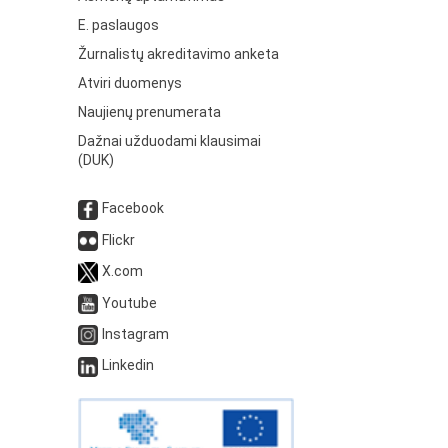
E. paslaugos
Žurnalistų akreditavimo anketa
Atviri duomenys
Naujienų prenumerata
Dažnai užduodami klausimai
(DUK)
Facebook
Flickr
X.com
Youtube
Instagram
Linkedin