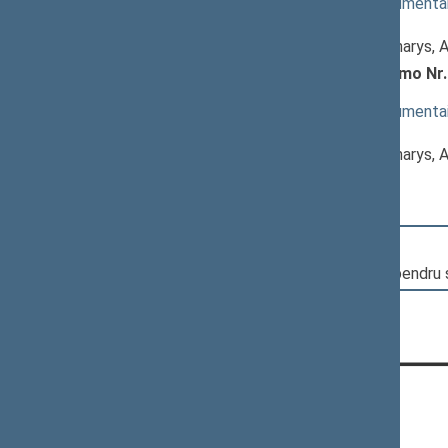
(
dokumento tekstas
,
susiję dokumenta
Pranešėjas(-ai):
Paulius Saudargas
, Komiteto narys,
Branduolinės energijos įstatymo Nr. 
XIIIP-5101(2))
; svarstymas
(
dokumento tekstas
,
susiję dokumenta
Pranešėjas(-ai):
Paulius Saudargas
, Komiteto narys,
12:21:55
Kalbėjo
Antanas Vinkus
12:23:48
Įvyko balsavimas. Pritarta bendru
KONTAKTAI:
Gedimino pr. 53, 01109 Vilnius,