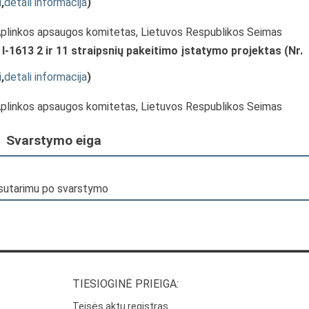
i
,
detali informacija
)
 Aplinkos apsaugos komitetas, Lietuvos Respublikos Seimas
I-1613 2 ir 11 straipsnių pakeitimo įstatymo projektas (Nr.
i
,
detali informacija
)
 Aplinkos apsaugos komitetas, Lietuvos Respublikos Seimas
Svarstymo eiga
 sutarimu po svarstymo
TIESIOGINĖ PRIEIGA:
Teisės aktų registras