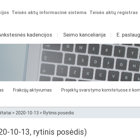
ijos
Teisės aktų informacinė sistema
Teisės aktų registras
Ankstesnės kadencijos
I
Seimo kanceliarija
I
E. paslaug
as
Frakcijų aktyvumas
Projektų svarstymo komitetuose ir komi
ltatai
>
2020-10-13
>
Rytinis posėdis
0-10-13, rytinis posėdis)