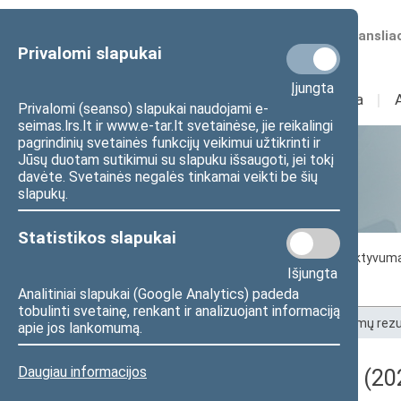
Numatomos transliac
Privalomi slapukai
Įjungta
Sudėtis
I
Veikla
I
Privalomi (seanso) slapukai naudojami e-
seimas.lrs.lt ir www.e-tar.lt svetainėse, jie reikalingi
pagrindinių svetainės funkcijų veikimui užtikrinti ir
Jūsų duotam sutikimui su slapuku išsaugoti, jei tokį
Statistika
davėte. Svetainės negalės tinkamai veikti be šių
slapukų.
Statistikos slapukai
Seimo darbo statistika
Seimo narių aktyvum
Išjungta
Seimo narių balsavimų rezultatai
Analitiniai slapukai (Google Analytics) padeda
tobulinti svetainę, renkant ir analizuojant informaciją
Pradžia
>
Statistika
>
Seimo narių balsavimų rezu
apie jos lankomumą.
Daugiau informacijos
Darbotvarkės klausimas (202