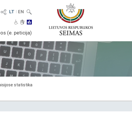
LT
I
EN
os (e. peticija)
sijose statistika