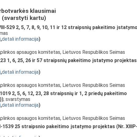
rbotvarkės klausimai
(svarstyti kartu)
I-529 2, 5, 7, 8, 9, 10, 11 ir 12 straipsnių pakeitimo įstatym
ymas
i
,
detali informacija
)
 Aplinkos apsaugos komitetas, Lietuvos Respublikos Seimas
3 1, 6, 25, 26 ir 57 straipsnių pakeitimo įstatymo projektas
i
,
detali informacija
)
 Aplinkos apsaugos komitetas, Lietuvos Respublikos Seimas
19 2, 5, 6, 12, 23, 28 straipsnių ir 1, 2 priedų pakeitimo
))
; svarstymas
i
,
detali informacija
)
 Aplinkos apsaugos komitetas, Lietuvos Respublikos Seimas
-1539 25 straipsnio pakeitimo įstatymo projektas (Nr. XIIIP