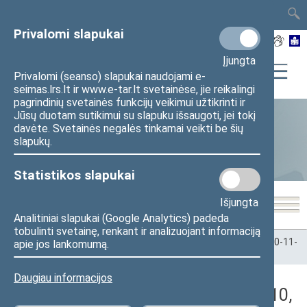
TAIS
TAR
LT
I
EN
Privalomi slapukai
Įjungta
Privalomi (seanso) slapukai naudojami e-
seimas.lrs.lt ir www.e-tar.lt svetainėse, jie reikalingi
pagrindinių svetainės funkcijų veikimui užtikrinti ir
Jūsų duotam sutikimui su slapuku išsaugoti, jei tokį
davėte. Svetainės negalės tinkamai veikti be šių
Statistika
slapukų.
Statistikos slapukai
Išjungta
Analitiniai slapukai (Google Analytics) padeda
tobulinti svetainę, renkant ir analizuojant informaciją
Pradžia
>
Statistika
>
Seimo narių balsavimų rezultatai
>
2020-11-
apie jos lankomumą.
10
>
Vakarinis posėdis
Daugiau informacijos
Darbotvarkės klausimas (2020-11-10,