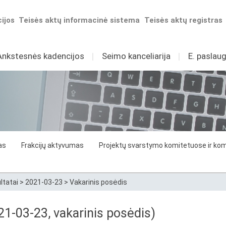
ijos
Teisės aktų informacinė sistema
Teisės aktų registras
Ankstesnės kadencijos
I
Seimo kanceliarija
I
E. paslaug
as
Frakcijų aktyvumas
Projektų svarstymo komitetuose ir komi
ltatai
>
2021-03-23
>
Vakarinis posėdis
1-03-23, vakarinis posėdis)