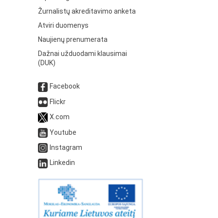
Žurnalistų akreditavimo anketa
Atviri duomenys
Naujienų prenumerata
Dažnai užduodami klausimai
(DUK)
Facebook
Flickr
X.com
Youtube
Instagram
Linkedin