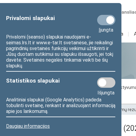
Numatomos transliac
Privalomi slapukai
Įjungta
Sudėtis
I
Veikla
I
Privalomi (seanso) slapukai naudojami e-
seimas.lrs.lt ir www.e-tar.lt svetainėse, jie reikalingi
pagrindinių svetainės funkcijų veikimui užtikrinti ir
Jūsų duotam sutikimui su slapuku išsaugoti, jei tokį
Statistika
davėte. Svetainės negalės tinkamai veikti be šių
slapukų.
Statistikos slapukai
Seimo darbo statistika
Seimo narių aktyvum
Išjungta
Seimo narių balsavimų rezultatai
Analitiniai slapukai (Google Analytics) padeda
tobulinti svetainę, renkant ir analizuojant informaciją
Pradžia
>
Statistika
>
Seimo narių balsavimų rezu
apie jos lankomumą.
Daugiau informacijos
Darbotvarkės klausimas (202