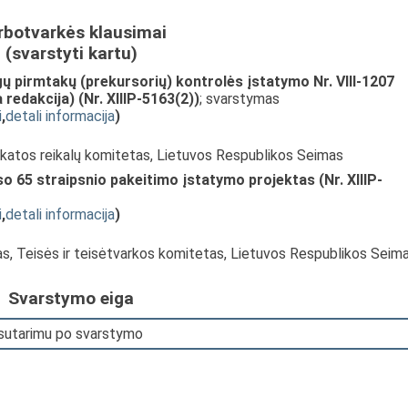
rbotvarkės klausimai
(svarstyti kartu)
gų pirmtakų (prekursorių) kontrolės įstatymo Nr. VIII-1207
redakcija) (Nr. XIIIP-5163(2))
; svarstymas
i
,
detali informacija
)
ikatos reikalų komitetas, Lietuvos Respublikos Seimas
 65 straipsnio pakeitimo įstatymo projektas (Nr. XIIIP-
i
,
detali informacija
)
as, Teisės ir teisėtvarkos komitetas, Lietuvos Respublikos Seim
Svarstymo eiga
 sutarimu po svarstymo