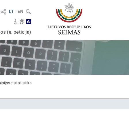
LT
I
EN
os (e. peticija)
sijose statistika