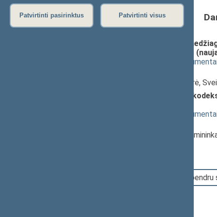
Da
Patvirtinti pasirinktus
Patvirtinti visus
Narkotinių ir psichotropinių medžia
pakeitimo įstatymo projektas (nauja 
(
dokumento tekstas
,
susiję dokumenta
Pranešėjas(-ai):
Morgana Danielė
, Komiteto narė, Sve
Administracinių nusižengimų kodekso
5164(2))
; svarstymas
(
dokumento tekstas
,
susiję dokumenta
Pranešėjas(-ai):
Stasys Šedbaras
, Komiteto pirminink
17:19:56
Įvyko balsavimas. Pritarta bendru