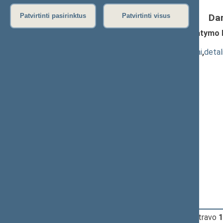
Da
Patvirtinti pasirinktus
Patvirtinti visus
Nacionalinio saugumo pagrindų įstatymo Nr
1239)
; pateikimas
(
dokumento tekstas
,
susiję dokumentai
,
detal
Pranešėjas(-ai):
Andrius Mazuronis
,
Tomas Vytautas Raskevičius
,
Lukas Savickas
,
Dovilė Šakalienė
,
Kazys Starkevičius
,
Marius Matijošaitis
,
Paulius Saudargas
,
Rūta Miliūtė
,
Valdas Rakutis
,
Raimundas Lopata
,
Laurynas Kasčiūnas
,
Audronius Ažubalis
16:29:00
Įvyko
registracija
(užsiregistravo
1