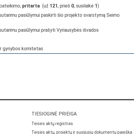
 pateikimo;
pritarta
(už
121
, prieš
0
, susilaikė
1
)
sutarimu pasiūlymui paskirti šio projekto svarstymą Seimo
sutarimu pasiūlymui prašyti Vyriausybės išvados
 ir gynybos komitetas
TIESIOGINĖ PRIEIGA:
Teisės aktų registras
Teisės aktų, projektų ir susijusių dokumentų paieška