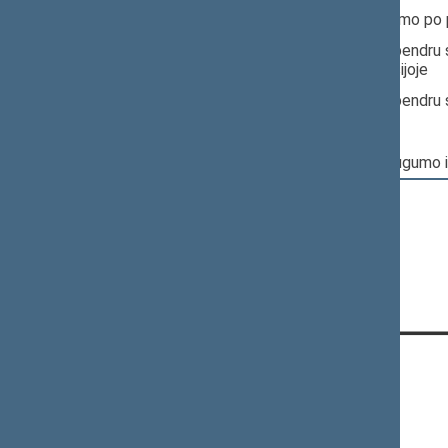
16:29:00
Įvyko
balsavimas
dėl pritarimo po
16:29:01
Įvyko balsavimas. Pritarta bendru 
posėdyje IV (pavasario) sesijoje
16:29:02
Įvyko balsavimas. Pritarta bendru 
Nr. XIVP-1239:
Pagrindinis: Nacionalinio saugumo
KONTAKTAI:
Gedimino pr. 53, 01109 Vilnius,
Lietuva