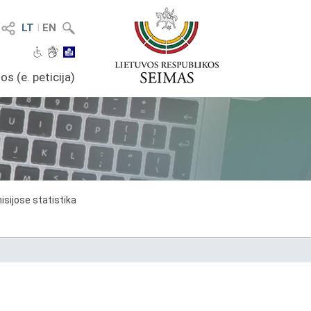
LT
I
EN
os (e. peticija)
sijose statistika