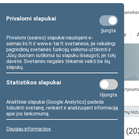
Numatomos transliac
Privalomi slapukai
Įjungta
Sudėtis
I
Veikla
I
Privalomi (seanso) slapukai naudojami e-
seimas.lrs.lt ir www.e-tar.lt svetainėse, jie reikalingi
pagrindinių svetainės funkcijų veikimui užtikrinti ir
Jūsų duotam sutikimui su slapuku išsaugoti, jei tokį
Statistika
davėte. Svetainės negalės tinkamai veikti be šių
slapukų.
Statistikos slapukai
Seimo darbo statistika
Seimo narių aktyvum
Išjungta
Seimo narių balsavimų rezultatai
Analitiniai slapukai (Google Analytics) padeda
tobulinti svetainę, renkant ir analizuojant informaciją
Pradžia
>
Statistika
>
Seimo narių balsavimų rezu
apie jos lankomumą.
Daugiau informacijos
Darbotvarkės klausimas (202