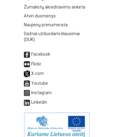
Žurnalistų akreditavimo anketa
Atviri duomenys
Naujienų prenumerata
Dažnai užduodami klausimai
(DUK)
Facebook
Flickr
X.com
Youtube
Instagram
Linkedin