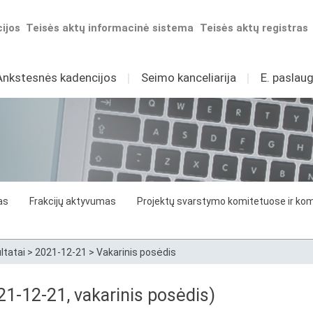
ijos
Teisės aktų informacinė sistema
Teisės aktų registras
Ankstesnės kadencijos
I
Seimo kanceliarija
I
E. paslaug
as
Frakcijų aktyvumas
Projektų svarstymo komitetuose ir komi
ltatai
>
2021-12-21
>
Vakarinis posėdis
1-12-21, vakarinis posėdis)