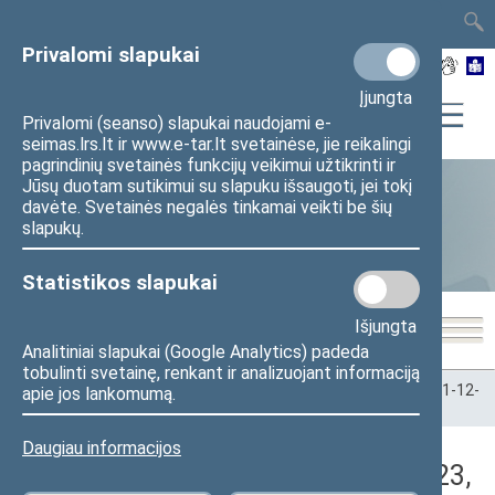
TAIS
TAR
LT
I
EN
Privalomi slapukai
Įjungta
Privalomi (seanso) slapukai naudojami e-
seimas.lrs.lt ir www.e-tar.lt svetainėse, jie reikalingi
pagrindinių svetainės funkcijų veikimui užtikrinti ir
Jūsų duotam sutikimui su slapuku išsaugoti, jei tokį
davėte. Svetainės negalės tinkamai veikti be šių
Statistika
slapukų.
Statistikos slapukai
Išjungta
Analitiniai slapukai (Google Analytics) padeda
tobulinti svetainę, renkant ir analizuojant informaciją
Pradžia
>
Statistika
>
Seimo narių balsavimų rezultatai
>
2021-12-
apie jos lankomumą.
23
>
Vakarinis posėdis
Daugiau informacijos
Darbotvarkės klausimas (2021-12-23,