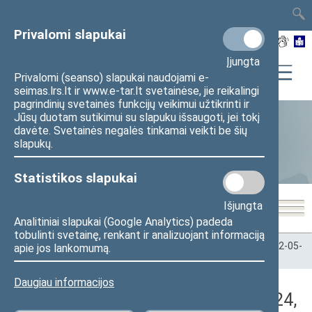
TAIS
TAR
LT
I
EN
Privalomi slapukai
Įjungta
Privalomi (seanso) slapukai naudojami e-
seimas.lrs.lt ir www.e-tar.lt svetainėse, jie reikalingi
pagrindinių svetainės funkcijų veikimui užtikrinti ir
Jūsų duotam sutikimui su slapuku išsaugoti, jei tokį
davėte. Svetainės negalės tinkamai veikti be šių
Statistika
slapukų.
Statistikos slapukai
Išjungta
Analitiniai slapukai (Google Analytics) padeda
tobulinti svetainę, renkant ir analizuojant informaciją
Pradžia
>
Statistika
>
Seimo narių balsavimų rezultatai
>
2022-05-
apie jos lankomumą.
24
>
Rytinis posėdis
Daugiau informacijos
Darbotvarkės klausimas (2022-05-24,