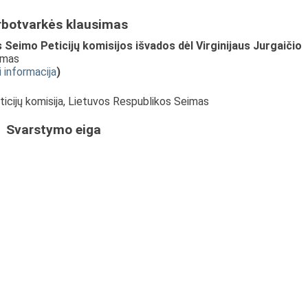
rbotvarkės klausimas
Seimo Peticijų komisijos išvados dėl Virginijaus Jurgaičio
imas
i informacija
)
eticijų komisija, Lietuvos Respublikos Seimas
Svarstymo eiga