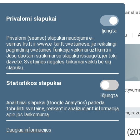
Numatomos transliac
Privalomi slapukai
Įjungta
Sudėtis
I
Veikla
I
Privalomi (seanso) slapukai naudojami e-
seimas.lrs.lt ir www.e-tar.lt svetainėse, jie reikalingi
pagrindinių svetainės funkcijų veikimui užtikrinti ir
Jūsų duotam sutikimui su slapuku išsaugoti, jei tokį
Statistika
davėte. Svetainės negalės tinkamai veikti be šių
slapukų.
Statistikos slapukai
Seimo darbo statistika
Seimo narių aktyvum
Išjungta
Seimo narių balsavimų rezultatai
Analitiniai slapukai (Google Analytics) padeda
tobulinti svetainę, renkant ir analizuojant informaciją
Pradžia
>
Statistika
>
Seimo narių balsavimų rezu
apie jos lankomumą.
Daugiau informacijos
Darbotvarkės klausimas (202