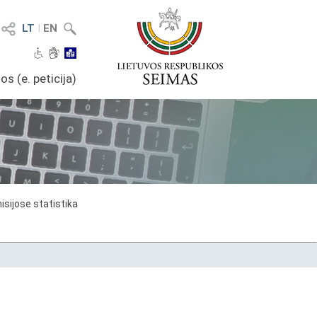
LT
I
EN
os (e. peticija)
sijose statistika