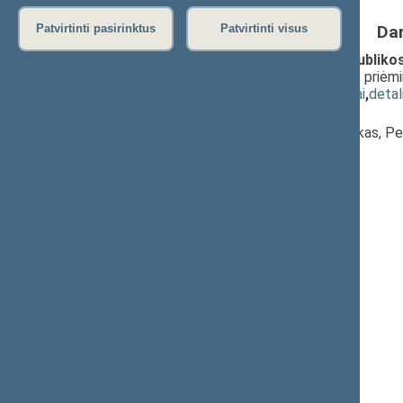
Da
Patvirtinti pasirinktus
Patvirtinti visus
Seimo nutarimo "Dėl Lietuvos Respublikos 
peticijos" projektas (Nr. XIVP-2286)
; priėm
(
dokumento tekstas
,
susiję dokumentai
,
detal
Pranešėjas(-ai):
Edmundas Pupinis
, Komisijos pirmininkas, P