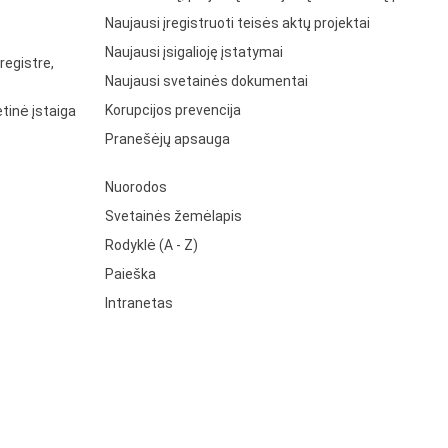
Naujausi įregistruoti teisės aktų projektai
Naujausi įsigalioję įstatymai
registre,
Naujausi svetainės dokumentai
Korupcijos prevencija
tinė įstaiga
Pranešėjų apsauga
Nuorodos
Svetainės žemėlapis
Rodyklė (A - Z)
Paieška
Intranetas