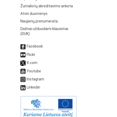
Žurnalistų akreditavimo anketa
Atviri duomenys
Naujienų prenumerata
Dažnai užduodami klausimai
(DUK)
Facebook
Flickr
X.com
Youtube
Instagram
Linkedin