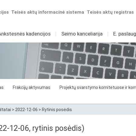
ijos
Teisės aktų informacinė sistema
Teisės aktų registras
Ankstesnės kadencijos
I
Seimo kanceliarija
I
E. paslaug
as
Frakcijų aktyvumas
Projektų svarstymo komitetuose ir komi
ltatai
>
2022-12-06
>
Rytinis posėdis
2-12-06, rytinis posėdis)