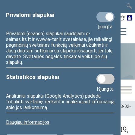
TAIS
TAR
LT
I
EN
Privalomi slapukai
Įjungta
Privalomi (seanso) slapukai naudojami e-
seimas.lrs.lt ir www.e-tar.lt svetainėse, jie reikalingi
pagrindinių svetainės funkcijų veikimui užtikrinti ir
Jūsų duotam sutikimui su slapuku išsaugoti, jei tokį
davėte. Svetainės negalės tinkamai veikti be šių
Statistika
slapukų.
Statistikos slapukai
Išjungta
Analitiniai slapukai (Google Analytics) padeda
tobulinti svetainę, renkant ir analizuojant informaciją
Pradžia
>
Statistika
>
Seimo narių balsavimų rezultatai
>
2023-02-
apie jos lankomumą.
09
>
Rytinis posėdis
Daugiau informacijos
Darbotvarkės klausimas (2023-02-09,