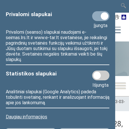
TAIS
TAR
LT
I
EN
Privalomi slapukai
Įjungta
Privalomi (seanso) slapukai naudojami e-
seimas.lrs.lt ir www.e-tar.lt svetainėse, jie reikalingi
pagrindinių svetainės funkcijų veikimui užtikrinti ir
Jūsų duotam sutikimui su slapuku išsaugoti, jei tokį
davėte. Svetainės negalės tinkamai veikti be šių
Statistika
slapukų.
Statistikos slapukai
Išjungta
Analitiniai slapukai (Google Analytics) padeda
tobulinti svetainę, renkant ir analizuojant informaciją
Pradžia
>
Statistika
>
Seimo narių balsavimų rezultatai
>
2023-03-
apie jos lankomumą.
28
>
Rytinis posėdis
Daugiau informacijos
Darbotvarkės klausimas (2023-03-28,