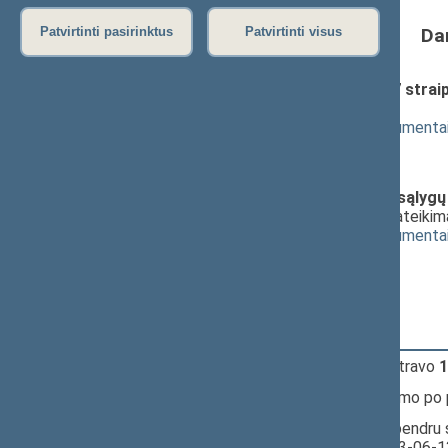
Da
Patvirtinti pasirinktus
Patvirtinti visus
Miškų įstatymo Nr. I-671 2 ir 7 stra
pateikimas
(
dokumento tekstas
,
susiję dokumenta
Pranešėjas(-ai):
Juozas Baublys
Specialiųjų žemės naudojimo sąlygų 
projektas (Nr. XIVP-888(4))
; pateiki
(
dokumento tekstas
,
susiję dokumenta
Pranešėjas(-ai):
Juozas Baublys
15:28:06
Įvyko
registracija
(užsiregistravo
1
15:28:06
Įvyko
balsavimas
dėl pritarimo po
15:28:08
Įvyko balsavimas. Pritarta bendru 
Seimo posėdyje datą - 2023-06-1