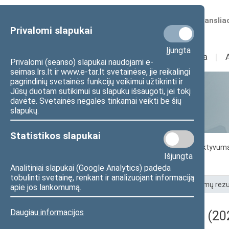
Numatomos transliac
Privalomi slapukai
Įjungta
Sudėtis
I
Veikla
I
Privalomi (seanso) slapukai naudojami e-
seimas.lrs.lt ir www.e-tar.lt svetainėse, jie reikalingi
pagrindinių svetainės funkcijų veikimui užtikrinti ir
Jūsų duotam sutikimui su slapuku išsaugoti, jei tokį
Statistika
davėte. Svetainės negalės tinkamai veikti be šių
slapukų.
Statistikos slapukai
Seimo darbo statistika
Seimo narių aktyvum
Išjungta
Seimo narių balsavimų rezultatai
Analitiniai slapukai (Google Analytics) padeda
tobulinti svetainę, renkant ir analizuojant informaciją
Pradžia
>
Statistika
>
Seimo narių balsavimų rezu
apie jos lankomumą.
Daugiau informacijos
Darbotvarkės klausimas (202