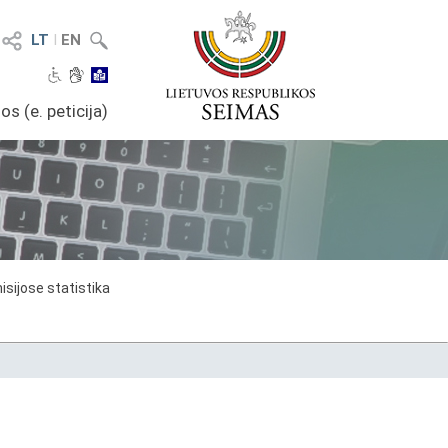
LT
I
EN
os (e. peticija)
sijose statistika