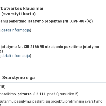
rbotvarkės klausimai
(svarstyti kartu)
ipsnių pakeitimo įstatymo projektas (Nr. XIVP-887(4))
;
i
,
detali informacija
)
įstatymo Nr. XIII-2166 95 straipsnio pakeitimo įstatymo
mas
i
,
detali informacija
)
Svarstymo eiga
15
)
 pateikimo;
pritarta
(už
111
, prieš
0
, susilaikė
2
)
sutarimu pasiūlymui paskirti šių projektų preliminarią svarstymo
3