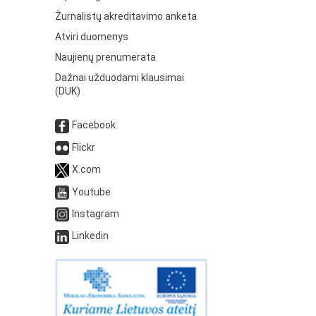
Žurnalistų akreditavimo anketa
Atviri duomenys
Naujienų prenumerata
Dažnai užduodami klausimai
(DUK)
Facebook
Flickr
X.com
Youtube
Instagram
Linkedin