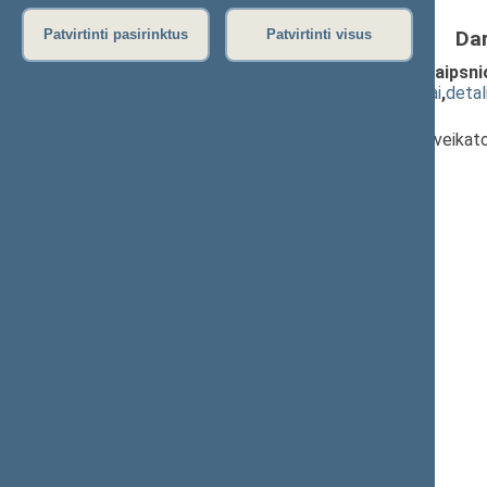
Da
Patvirtinti pasirinktus
Patvirtinti visus
Farmacijos įstatymo Nr. X-709 2 straipsni
(
dokumento tekstas
,
susiję dokumentai
,
detal
Pranešėjas(-ai):
Zenonas Streikus
, Komiteto narys, Sveikat