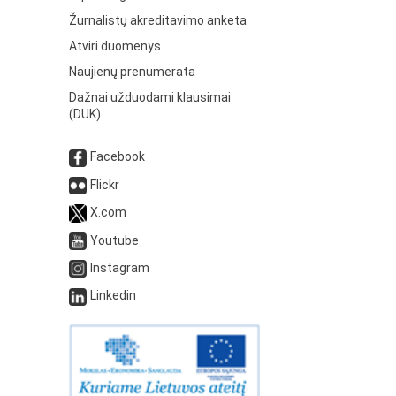
Žurnalistų akreditavimo anketa
Atviri duomenys
Naujienų prenumerata
Dažnai užduodami klausimai
(DUK)
Facebook
Flickr
X.com
Youtube
Instagram
Linkedin