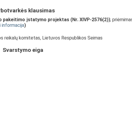
rbotvarkės klausimas
o pakeitimo įstatymo projektas (Nr. XIVP-2576(2))
; priėmima
i informacija
)
os reikalų komitetas, Lietuvos Respublikos Seimas
Svarstymo eiga