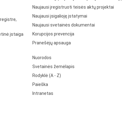
Naujausi įregistruoti teisės aktų projektai
Naujausi įsigalioję įstatymai
registre,
Naujausi svetainės dokumentai
Korupcijos prevencija
tinė įstaiga
Pranešėjų apsauga
Nuorodos
Svetainės žemėlapis
Rodyklė (A - Z)
Paieška
Intranetas