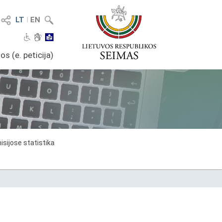
LT
I
EN
os (e. peticija)
sijose statistika