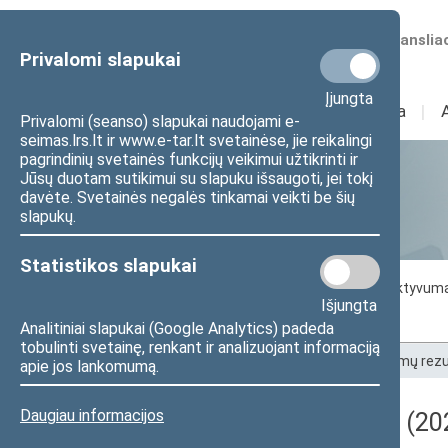
Numatomos transliac
Privalomi slapukai
Įjungta
Sudėtis
I
Veikla
I
Privalomi (seanso) slapukai naudojami e-
seimas.lrs.lt ir www.e-tar.lt svetainėse, jie reikalingi
pagrindinių svetainės funkcijų veikimui užtikrinti ir
Jūsų duotam sutikimui su slapuku išsaugoti, jei tokį
Statistika
davėte. Svetainės negalės tinkamai veikti be šių
slapukų.
Statistikos slapukai
Seimo darbo statistika
Seimo narių aktyvum
Išjungta
Seimo narių balsavimų rezultatai
Analitiniai slapukai (Google Analytics) padeda
tobulinti svetainę, renkant ir analizuojant informaciją
Pradžia
>
Statistika
>
Seimo narių balsavimų rezu
apie jos lankomumą.
Daugiau informacijos
Darbotvarkės klausimas (202