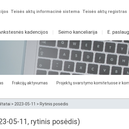
ijos
Teisės aktų informacinė sistema
Teisės aktų registras
Ankstesnės kadencijos
I
Seimo kanceliarija
I
E. paslaug
as
Frakcijų aktyvumas
Projektų svarstymo komitetuose ir komi
ltatai
>
2023-05-11
>
Rytinis posėdis
3-05-11, rytinis posėdis)