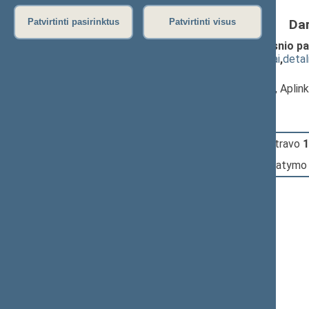
Da
Patvirtinti pasirinktus
Patvirtinti visus
Žemės įstatymo Nr. I-446 10 straipsnio pa
(
dokumento tekstas
,
susiję dokumentai
,
detal
Pranešėjas(-ai):
Kasparas Adomaitis
, Komiteto narys, Apli
16:25:45
Įvyko
registracija
(užsiregistravo
1
16:25:45
Įvyko
balsavimas
dėl šio įstatymo