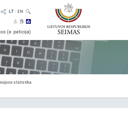
LT
I
EN
os (e. peticija)
sijose statistika