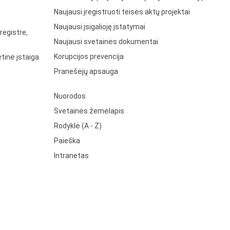
Naujausi įregistruoti teisės aktų projektai
Naujausi įsigalioję įstatymai
registre,
Naujausi svetainės dokumentai
Korupcijos prevencija
tinė įstaiga
Pranešėjų apsauga
Nuorodos
Svetainės žemėlapis
Rodyklė (A - Z)
Paieška
Intranetas