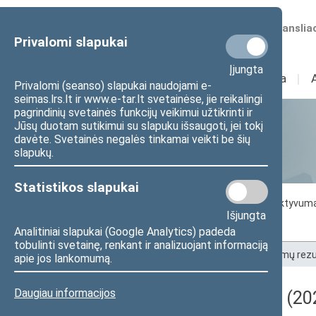
Numatomos transliac
Privalomi slapukai
Įjungta
Sudėtis
I
Veikla
I
Privalomi (seanso) slapukai naudojami e-
seimas.lrs.lt ir www.e-tar.lt svetainėse, jie reikalingi
pagrindinių svetainės funkcijų veikimui užtikrinti ir
Jūsų duotam sutikimui su slapuku išsaugoti, jei tokį
Statistika
davėte. Svetainės negalės tinkamai veikti be šių
slapukų.
Statistikos slapukai
Seimo darbo statistika
Seimo narių aktyvum
Išjungta
Seimo narių balsavimų rezultatai
Analitiniai slapukai (Google Analytics) padeda
tobulinti svetainę, renkant ir analizuojant informaciją
Pradžia
>
Statistika
>
Seimo narių balsavimų rezu
apie jos lankomumą.
Daugiau informacijos
Darbotvarkės klausimas (202