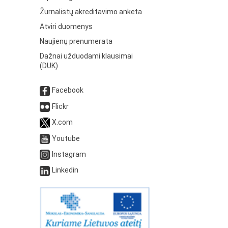
Žurnalistų akreditavimo anketa
Atviri duomenys
Naujienų prenumerata
Dažnai užduodami klausimai
(DUK)
Facebook
Flickr
X.com
Youtube
Instagram
Linkedin