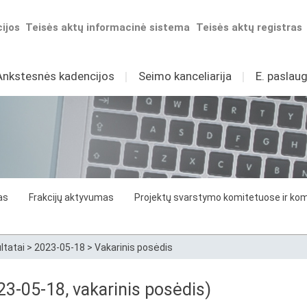
ijos
Teisės aktų informacinė sistema
Teisės aktų registras
Ankstesnės kadencijos
I
Seimo kanceliarija
I
E. paslaug
as
Frakcijų aktyvumas
Projektų svarstymo komitetuose ir komi
ltatai
>
2023-05-18
>
Vakarinis posėdis
3-05-18, vakarinis posėdis)