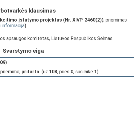
rbotvarkės klausimas
keitimo įstatymo projektas (Nr. XIVP-2460(2))
; priėmimas
i informacija
)
nkos apsaugos komitetas, Lietuvos Respublikos Seimas
Svarstymo eiga
09
)
 priėmimo;
pritarta
(už
108
, prieš
0
, susilaikė
1
)