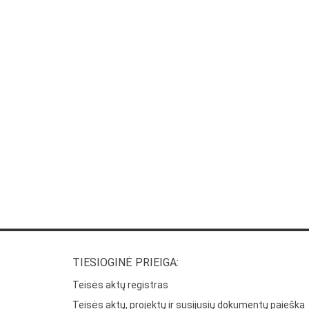
TIESIOGINĖ PRIEIGA:
Teisės aktų registras
Teisės aktų, projektų ir susijusių dokumentų paieška