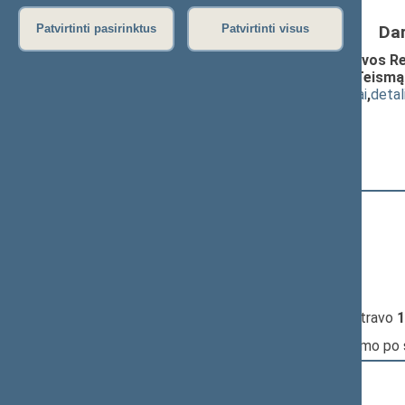
Da
Patvirtinti pasirinktus
Patvirtinti visus
Seimo nutarimo „Dėl apkaltos Lietuvos Res
Lietuvos Respublikos Konstitucinį Teismą
(
dokumento tekstas
,
susiję dokumentai
,
detal
Pranešėjas(-ai):
Linas Slušnys
10:02:35
Kalbėjo
Petras Gražulis
10:07:07
Kalbėjo
Dainius Kepenis
10:11:29
Kalbėjo
Kęstutis Masiulis
10:12:14
Kalbėjo
Petras Gražulis
10:13:32
Įvyko
registracija
(užsiregistravo
1
10:13:32
Įvyko
balsavimas
dėl pritarimo po