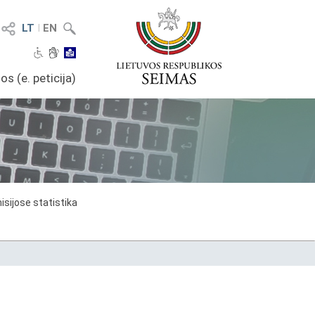
LT
I
EN
os (e. peticija)
sijose statistika