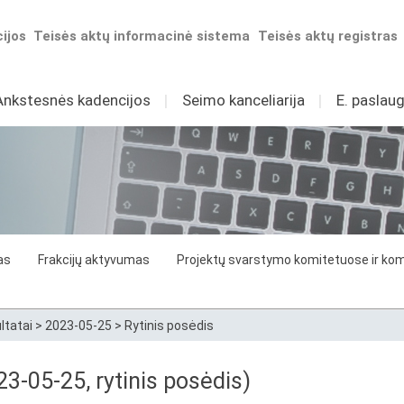
ijos
Teisės aktų informacinė sistema
Teisės aktų registras
Ankstesnės kadencijos
I
Seimo kanceliarija
I
E. paslaug
as
Frakcijų aktyvumas
Projektų svarstymo komitetuose ir komi
ltatai
>
2023-05-25
>
Rytinis posėdis
3-05-25, rytinis posėdis)