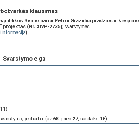
rbotvarkės klausimas
publikos Seimo nariui Petrui Gražuliui pradžios ir kreipimos
“ projektas (Nr. XIVP-2735)
; svarstymas
i informacija
)
Svarstymo eiga
11
)
 svarstymo;
pritarta
(už
68
, prieš
27
, susilaikė
16
)