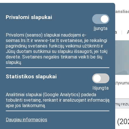
Numatomos transliac
Privalomi slapukai
Įjungta
Sudėtis
I
Veikla
I
Privalomi (seanso) slapukai naudojami e-
seimas.lrs.lt ir www.e-tar.lt svetainėse, jie reikalingi
pagrindinių svetainės funkcijų veikimui užtikrinti ir
Jūsų duotam sutikimui su slapuku išsaugoti, jei tokį
Statistika
davėte. Svetainės negalės tinkamai veikti be šių
slapukų.
Statistikos slapukai
Seimo darbo statistika
Seimo narių aktyvum
Išjungta
Seimo narių balsavimų rezultatai
Analitiniai slapukai (Google Analytics) padeda
tobulinti svetainę, renkant ir analizuojant informaciją
Pradžia
>
Statistika
>
Seimo narių balsavimų rezu
apie jos lankomumą.
Daugiau informacijos
Darbotvarkės klausimas (202