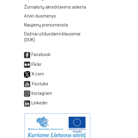
Žurnalistų akreditavimo anketa
Atviri duomenys
Naujienų prenumerata
Dažnai užduodami klausimai
(DUK)
Facebook
Flickr
X.com
Youtube
Instagram
Linkedin