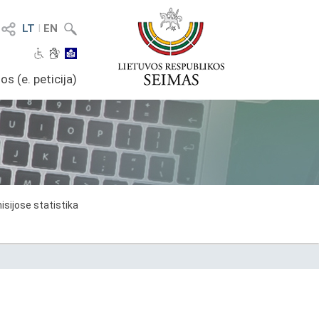
LT
I
EN
os (e. peticija)
sijose statistika