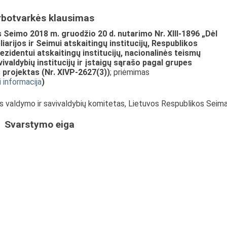
rbotvarkės klausimas
Seimo 2018 m. gruodžio 20 d. nutarimo Nr. XIII-1896 „Dėl
rijos ir Seimui atskaitingų institucijų, Respublikos
ezidentui atskaitingų institucijų, nacionalinės teismų
ivaldybių institucijų ir įstaigų sąrašo pagal grupes
 projektas (Nr. XIVP-2627(3))
; priėmimas
i informacija
)
ės valdymo ir savivaldybių komitetas, Lietuvos Respublikos Seim
Svarstymo eiga