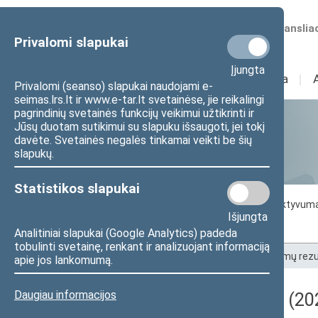
Numatomos transliac
Privalomi slapukai
Įjungta
Sudėtis
I
Veikla
I
Privalomi (seanso) slapukai naudojami e-
seimas.lrs.lt ir www.e-tar.lt svetainėse, jie reikalingi
pagrindinių svetainės funkcijų veikimui užtikrinti ir
Jūsų duotam sutikimui su slapuku išsaugoti, jei tokį
Statistika
davėte. Svetainės negalės tinkamai veikti be šių
slapukų.
Statistikos slapukai
Seimo darbo statistika
Seimo narių aktyvum
Išjungta
Seimo narių balsavimų rezultatai
Analitiniai slapukai (Google Analytics) padeda
tobulinti svetainę, renkant ir analizuojant informaciją
Pradžia
>
Statistika
>
Seimo narių balsavimų rezu
apie jos lankomumą.
Daugiau informacijos
Darbotvarkės klausimas (202