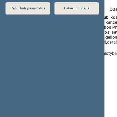
Da
Patvirtinti pasirinktus
Patvirtinti visus
Seimo nutarimo "Dėl Lietuvos Respublikos 
Lietuvos Respublikos Seimo, Seimo kancelia
Prezidento kanceliarijos ir Respublikos Pr
administracijos, teismų, prokuratūros, sav
patvirtinimo" pripažinimo netekusiu galios
(
dokumento tekstas
,
susiję dokumentai
,
detal
Pranešėjas(-ai):
Kęstutis Masiulis
, Komiteto narys, Valstyb