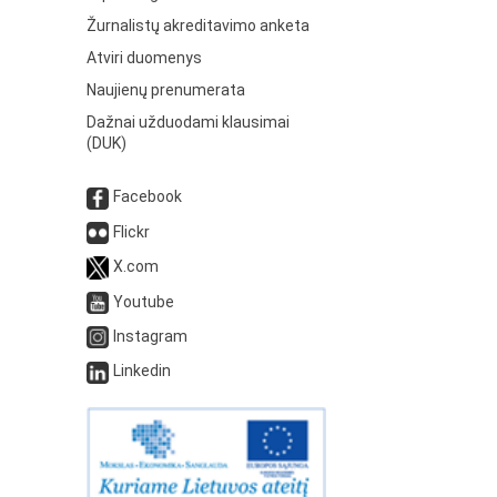
Žurnalistų akreditavimo anketa
Atviri duomenys
Naujienų prenumerata
Dažnai užduodami klausimai
(DUK)
Facebook
Flickr
X.com
Youtube
Instagram
Linkedin