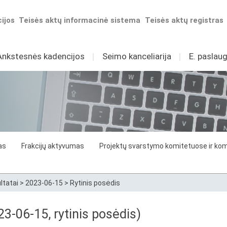
ijos
Teisės aktų informacinė sistema
Teisės aktų registras
Ankstesnės kadencijos
I
Seimo kanceliarija
I
E. paslaug
as
Frakcijų aktyvumas
Projektų svarstymo komitetuose ir komi
ltatai
>
2023-06-15
>
Rytinis posėdis
3-06-15, rytinis posėdis)