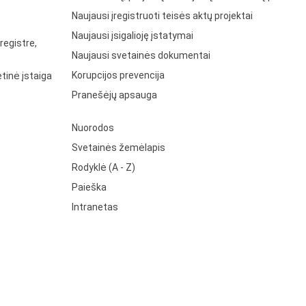
Naujausi įregistruoti teisės aktų projektai
Naujausi įsigalioję įstatymai
registre,
Naujausi svetainės dokumentai
Korupcijos prevencija
tinė įstaiga
Pranešėjų apsauga
Nuorodos
Svetainės žemėlapis
Rodyklė (A - Z)
Paieška
Intranetas