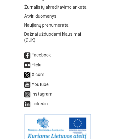
Žurnalistų akreditavimo anketa
Atviri duomenys
Naujienų prenumerata
Dažnai užduodami klausimai
(DUK)
Facebook
Flickr
X.com
Youtube
Instagram
Linkedin