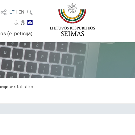
LT
I
EN
os (e. peticija)
sijose statistika