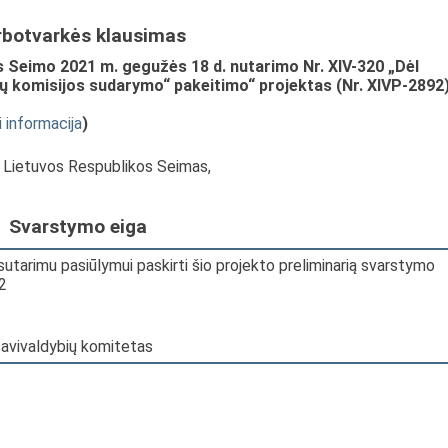
rbotvarkės klausimas
 Seimo 2021 m. gegužės 18 d. nutarimo Nr. XIV-320 „Dėl
mų komisijos sudarymo“ pakeitimo“ projektas (Nr. XIVP-2892
i informacija
)
, Lietuvos Respublikos Seimas,
Svarstymo eiga
sutarimu pasiūlymui paskirti šio projekto preliminarią svarstymo
2
savivaldybių komitetas