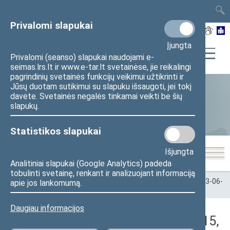
TAIS
TAR
LT
I
EN
Privalomi slapukai
Įjungta
Privalomi (seanso) slapukai naudojami e-
seimas.lrs.lt ir www.e-tar.lt svetainėse, jie reikalingi
pagrindinių svetainės funkcijų veikimui užtikrinti ir
Jūsų duotam sutikimui su slapuku išsaugoti, jei tokį
davėte. Svetainės negalės tinkamai veikti be šių
Statistika
slapukų.
Statistikos slapukai
Išjungta
Analitiniai slapukai (Google Analytics) padeda
tobulinti svetainę, renkant ir analizuojant informaciją
Pradžia
>
Statistika
>
Seimo narių balsavimų rezultatai
>
2023-06-
apie jos lankomumą.
15
>
Rytinis posėdis
Daugiau informacijos
Darbotvarkės klausimas (2023-06-15,