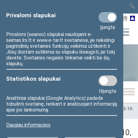
TAIS
TAR
LT
I
EN
Privalomi slapukai
Įjungta
Privalomi (seanso) slapukai naudojami e-
seimas.lrs.lt ir www.e-tar.lt svetainėse, jie reikalingi
pagrindinių svetainės funkcijų veikimui užtikrinti ir
Jūsų duotam sutikimui su slapuku išsaugoti, jei tokį
davėte. Svetainės negalės tinkamai veikti be šių
Statistika
slapukų.
Statistikos slapukai
Išjungta
Analitiniai slapukai (Google Analytics) padeda
tobulinti svetainę, renkant ir analizuojant informaciją
Pradžia
>
Statistika
>
Seimo narių balsavimų rezultatai
>
2023-10-
apie jos lankomumą.
10
>
Rytinis posėdis
Daugiau informacijos
Darbotvarkės klausimas (2023-10-10,