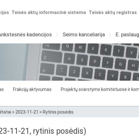
ijos
Teisės aktų informacinė sistema
Teisės aktų registras
Ankstesnės kadencijos
I
Seimo kanceliarija
I
E. paslaug
as
Frakcijų aktyvumas
Projektų svarstymo komitetuose ir komi
ltatai
>
2023-11-21
>
Rytinis posėdis
3-11-21, rytinis posėdis)