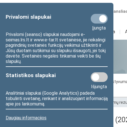
Numatomos transliac
Privalomi slapukai
Įjungta
Sudėtis
I
Veikla
I
Privalomi (seanso) slapukai naudojami e-
seimas.lrs.lt ir www.e-tar.lt svetainėse, jie reikalingi
pagrindinių svetainės funkcijų veikimui užtikrinti ir
Jūsų duotam sutikimui su slapuku išsaugoti, jei tokį
Statistika
davėte. Svetainės negalės tinkamai veikti be šių
slapukų.
Statistikos slapukai
Seimo darbo statistika
Seimo narių aktyvum
Išjungta
Seimo narių balsavimų rezultatai
Analitiniai slapukai (Google Analytics) padeda
tobulinti svetainę, renkant ir analizuojant informaciją
Pradžia
>
Statistika
>
Seimo narių balsavimų rezu
apie jos lankomumą.
Daugiau informacijos
Darbotvarkės klausimas (202