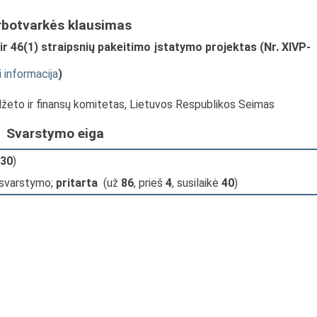
rbotvarkės klausimas
ir 46(1) straipsnių pakeitimo įstatymo projektas (Nr. XIVP-
i informacija
)
udžeto ir finansų komitetas, Lietuvos Respublikos Seimas
Svarstymo eiga
30
)
 svarstymo;
pritarta
(už
86
, prieš
4
, susilaikė
40
)