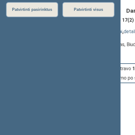
Da
Patvirtinti pasirinktus
Patvirtinti visus
Pelno mokesčio įstatymo Nr. IX-675 17(2) 
3130(2))
; svarstymas
(
dokumento tekstas
,
susiję dokumentai
,
detal
Pranešėjas(-ai):
Mindaugas Lingė
, Komiteto pirmininkas, Bi
12:23:33
Įvyko
registracija
(užsiregistravo
1
12:23:33
Įvyko
balsavimas
dėl pritarimo po