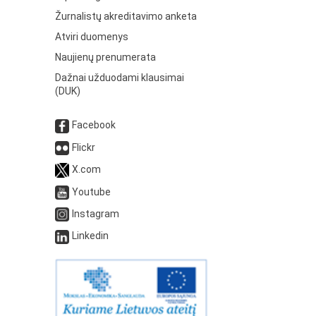
Žurnalistų akreditavimo anketa
Atviri duomenys
Naujienų prenumerata
Dažnai užduodami klausimai
(DUK)
Facebook
Flickr
X.com
Youtube
Instagram
Linkedin