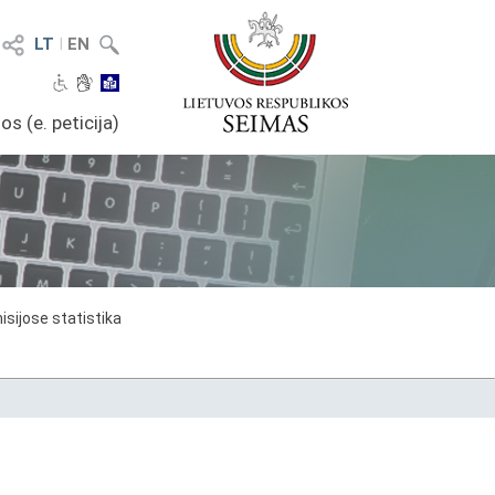
LT
I
EN
os (e. peticija)
sijose statistika