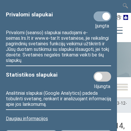
TAIS
TAR
LT
I
EN
Privalomi slapukai
Įjungta
Privalomi (seanso) slapukai naudojami e-
seimas.lrs.lt ir www.e-tar.lt svetainėse, jie reikalingi
pagrindinių svetainės funkcijų veikimui užtikrinti ir
Jūsų duotam sutikimui su slapuku išsaugoti, jei tokį
davėte. Svetainės negalės tinkamai veikti be šių
Statistika
slapukų.
Statistikos slapukai
Išjungta
Analitiniai slapukai (Google Analytics) padeda
tobulinti svetainę, renkant ir analizuojant informaciją
Pradžia
>
Statistika
>
Seimo narių balsavimų rezultatai
>
2023-12-
apie jos lankomumą.
14
>
Vakarinis posėdis
Daugiau informacijos
Darbotvarkės klausimas (2023-12-14,