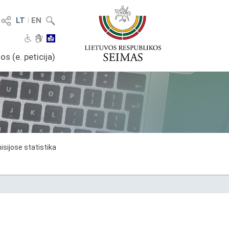
LT
I
EN
os (e. peticija)
sijose statistika