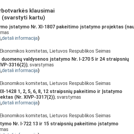
rbotvarkės klausimai
(svarstyti kartu)
dymo įstatymo Nr. XI-1807 pakeitimo įstatymo projektas (nau
tymas
i
,
detali informacija
)
, Ekonomikos komitetas, Lietuvos Respublikos Seimas
ės duomenų valdysenos įstatymo Nr. I-270 5 ir 24 straipsnių
IVP-3316(2))
; svarstymas
i
,
detali informacija
)
, Ekonomikos komitetas, Lietuvos Respublikos Seimas
-1428 1, 2, 5, 6, 8, 12 straipsnių pakeitimo ir Įstatymo
jektas (Nr. XIVP-3317(2))
; svarstymas
i
,
detali informacija
)
, Ekonomikos komitetas, Lietuvos Respublikos Seimas
atymo Nr. I-722 13 ir 15 straipsnių pakeitimo įstatymo
ymas