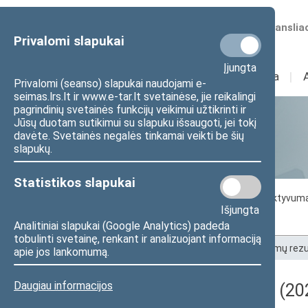
Numatomos transliac
Privalomi slapukai
Įjungta
Sudėtis
I
Veikla
I
Privalomi (seanso) slapukai naudojami e-
seimas.lrs.lt ir www.e-tar.lt svetainėse, jie reikalingi
pagrindinių svetainės funkcijų veikimui užtikrinti ir
Jūsų duotam sutikimui su slapuku išsaugoti, jei tokį
Statistika
davėte. Svetainės negalės tinkamai veikti be šių
slapukų.
Statistikos slapukai
Seimo darbo statistika
Seimo narių aktyvum
Išjungta
Seimo narių balsavimų rezultatai
Analitiniai slapukai (Google Analytics) padeda
tobulinti svetainę, renkant ir analizuojant informaciją
Pradžia
>
Statistika
>
Seimo narių balsavimų rezu
apie jos lankomumą.
Daugiau informacijos
Darbotvarkės klausimas (202