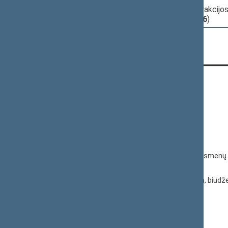
10:34:30
Įvyko
balsavimas
Laisvės frakcijo
(už
76
, prieš
14
, susilaikė
16
)
KONTAKTAI:
Gedimino pr. 53, 01109 Vilnius,
Lietuva
(0 5) 239 6060
El. p.
priim@lrs.lt
Duomenys kaupiami ir saugomi Juridinių asmenų 
kodas 188605295
© Lietuvos Respublikos Seimo kanceliarija, biudže