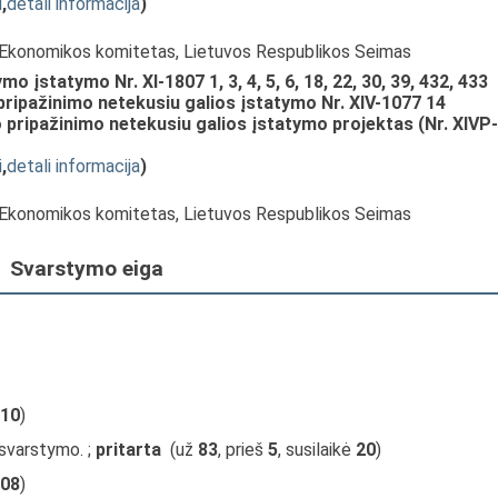
i
,
detali informacija
)
, Ekonomikos komitetas, Lietuvos Respublikos Seimas
o įstatymo Nr. XI-1807 1, 3, 4, 5, 6, 18, 22, 30, 39, 432, 433
 pripažinimo netekusiu galios įstatymo Nr. XIV-1077 14
o pripažinimo netekusiu galios įstatymo projektas (Nr. XIVP-
i
,
detali informacija
)
, Ekonomikos komitetas, Lietuvos Respublikos Seimas
Svarstymo eiga
10
)
 svarstymo. ;
pritarta
(už
83
, prieš
5
, susilaikė
20
)
08
)