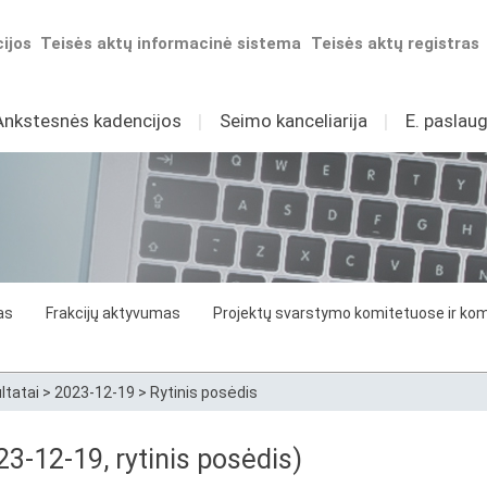
ijos
Teisės aktų informacinė sistema
Teisės aktų registras
Ankstesnės kadencijos
I
Seimo kanceliarija
I
E. paslaug
as
Frakcijų aktyvumas
Projektų svarstymo komitetuose ir komi
ltatai
>
2023-12-19
>
Rytinis posėdis
3-12-19, rytinis posėdis)