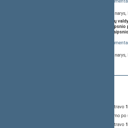
(
dokumento tekstas
,
susiję dokumenta
Pranešėjas(-ai):
Andrius Kupčinskas
, Komiteto narys
Valstybės informacinių išteklių valdym
straipsnių pakeitimo ir 7 straipsnio
straipsnio pakeitimo ir 13 straipsni
3319(2))
; svarstymas
(
dokumento tekstas
,
susiję dokumenta
Pranešėjas(-ai):
Andrius Kupčinskas
, Komiteto narys
10:24:27
Kalbėjo
Vytautas Bakas
10:30:08
Kalbėjo
Aušrinė Armonaitė
10:32:11
Kalbėjo
Vytautas Bakas
10:33:47
Įvyko
registracija
(užsiregistravo
1
10:33:47
Įvyko
balsavimas
dėl pritarimo po
10:34:30
Įvyko
registracija
(užsiregistravo
1