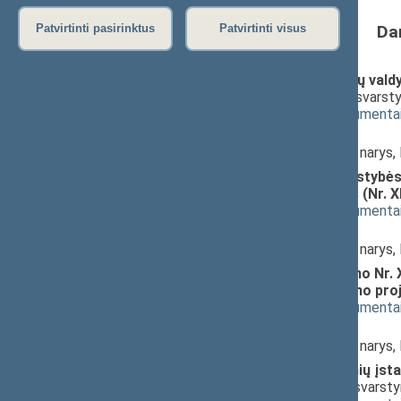
Da
Patvirtinti pasirinktus
Patvirtinti visus
Valstybės informacinių išteklių val
redakcija) (Nr. XIVP-3315(2))
; svars
(
dokumento tekstas
,
susiję dokumenta
Pranešėjas(-ai):
Andrius Kupčinskas
, Komiteto narys
Oficialiosios statistikos ir valstyb
pakeitimo įstatymo projektas (Nr. X
(
dokumento tekstas
,
susiję dokumenta
Pranešėjas(-ai):
Andrius Kupčinskas
, Komiteto narys
Kibernetinio saugumo įstatymo Nr. XII
papildymo VII skyriumi įstatymo pro
(
dokumento tekstas
,
susiję dokumenta
Pranešėjas(-ai):
Andrius Kupčinskas
, Komiteto narys
Valstybės ir savivaldybių įmonių įst
projektas (Nr. XIVP-3318(2))
; svarst