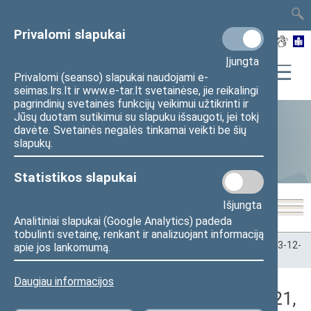
TAIS
TAR
LT
I
EN
Privalomi slapukai
Įjungta
Privalomi (seanso) slapukai naudojami e-
seimas.lrs.lt ir www.e-tar.lt svetainėse, jie reikalingi
pagrindinių svetainės funkcijų veikimui užtikrinti ir
Jūsų duotam sutikimui su slapuku išsaugoti, jei tokį
davėte. Svetainės negalės tinkamai veikti be šių
Statistika
slapukų.
Statistikos slapukai
Išjungta
Analitiniai slapukai (Google Analytics) padeda
tobulinti svetainę, renkant ir analizuojant informaciją
Pradžia
>
Statistika
>
Seimo narių balsavimų rezultatai
>
2023-12-
apie jos lankomumą.
21
>
Rytinis posėdis
Daugiau informacijos
Darbotvarkės klausimas (2023-12-21,