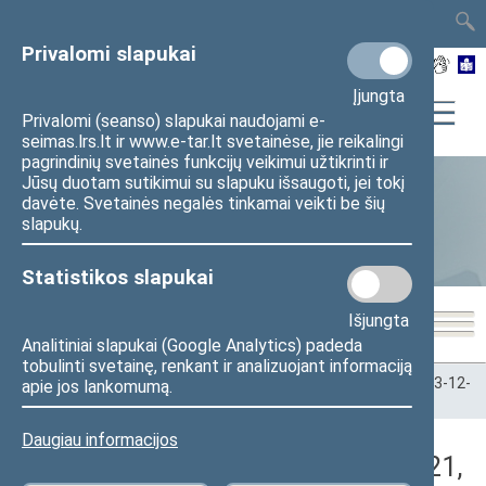
TAIS
TAR
LT
I
EN
Privalomi slapukai
Įjungta
Privalomi (seanso) slapukai naudojami e-
seimas.lrs.lt ir www.e-tar.lt svetainėse, jie reikalingi
pagrindinių svetainės funkcijų veikimui užtikrinti ir
Jūsų duotam sutikimui su slapuku išsaugoti, jei tokį
davėte. Svetainės negalės tinkamai veikti be šių
Statistika
slapukų.
Statistikos slapukai
Išjungta
Analitiniai slapukai (Google Analytics) padeda
tobulinti svetainę, renkant ir analizuojant informaciją
Pradžia
>
Statistika
>
Seimo narių balsavimų rezultatai
>
2023-12-
apie jos lankomumą.
21
>
Rytinis posėdis
Daugiau informacijos
Darbotvarkės klausimas (2023-12-21,