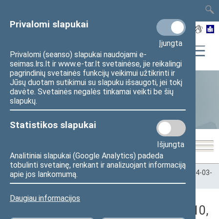
TAIS
TAR
LT
I
EN
Privalomi slapukai
Įjungta
Privalomi (seanso) slapukai naudojami e-
seimas.lrs.lt ir www.e-tar.lt svetainėse, jie reikalingi
pagrindinių svetainės funkcijų veikimui užtikrinti ir
Jūsų duotam sutikimui su slapuku išsaugoti, jei tokį
davėte. Svetainės negalės tinkamai veikti be šių
Statistika
slapukų.
Statistikos slapukai
Išjungta
Analitiniai slapukai (Google Analytics) padeda
tobulinti svetainę, renkant ir analizuojant informaciją
Pradžia
>
Statistika
>
Seimo narių balsavimų rezultatai
>
2024-03-
apie jos lankomumą.
10
>
Rytinis posėdis
Daugiau informacijos
Darbotvarkės klausimas (2024-03-10,