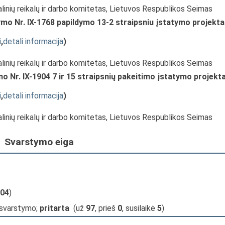
alinių reikalų ir darbo komitetas, Lietuvos Respublikos Seimas
ymo Nr. IX-1768 papildymo 13-2 straipsniu įstatymo projekt
i
,
detali informacija
)
alinių reikalų ir darbo komitetas, Lietuvos Respublikos Seimas
o Nr. IX-1904 7 ir 15 straipsnių pakeitimo įstatymo projekt
i
,
detali informacija
)
alinių reikalų ir darbo komitetas, Lietuvos Respublikos Seimas
Svarstymo eiga
04
)
 svarstymo;
pritarta
(už
97
, prieš
0
, susilaikė
5
)