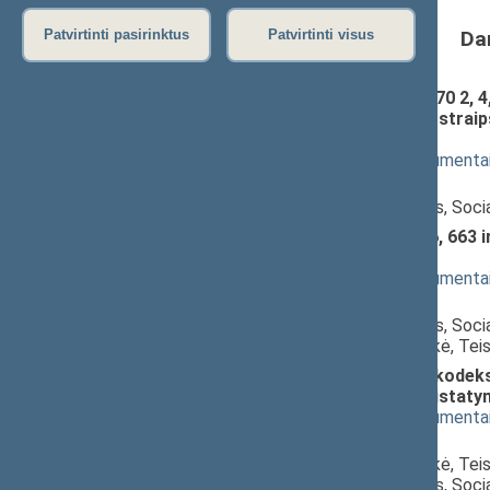
Da
Patvirtinti pasirinktus
Patvirtinti visus
Užimtumo įstatymo Nr. XII-2470 2, 4, 5(
42, 43, 44, 45, 47, 48, 48(1), 50 stra
3257(2))
; svarstymas
(
dokumento tekstas
,
susiję dokumenta
Pranešėjas(-ai):
Jonas Varkalys
, Komiteto narys, Soci
Civilinio proceso kodekso 626, 663 i
3258(2))
; svarstymas
(
dokumento tekstas
,
susiję dokumenta
Pranešėjas(-ai):
Jonas Varkalys
, Komiteto narys, Soci
Irena Haase
, Komiteto pirmininkė, Te
Administracinių nusižengimų kodekso
pripažinimo netekusiu galios įstaty
(
dokumento tekstas
,
susiję dokumenta
Pranešėjas(-ai):
Irena Haase
, Komiteto pirmininkė, Tei
Jonas Varkalys
, Komiteto narys, Soci