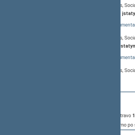
Jonas Varkalys
, Komiteto narys, Soci
Valstybinės darbo inspekcijos įstat
(Nr. XIVP-3264(2))
; svarstymas
(
dokumento tekstas
,
susiję dokumenta
Pranešėjas(-ai):
Jonas Varkalys
, Komiteto narys, Soci
Nedarbo socialinio draudimo įstatym
(Nr. XIVP-3265(2))
; svarstymas
(
dokumento tekstas
,
susiję dokumenta
Pranešėjas(-ai):
Jonas Varkalys
, Komiteto narys, Soci
11:02:26
Kalbėjo
Tomas Tomilinas
11:04:46
Kalbėjo
Algirdas Sysas
11:05:43
Įvyko
registracija
(užsiregistravo
1
11:05:43
Įvyko
balsavimas
dėl pritarimo po