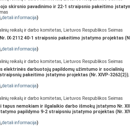
tojo skirsnio pavadinimo ir 22-1 straipsnio pakeitimo įstat
ymas
i
,
detali informacija
)
alinių reikalų ir darbo komitetas, Lietuvos Respublikos Seimas
. IX-2112 40-1 straipsnio pakeitimo įstatymo projektas (N
i
,
detali informacija
)
alinių reikalų ir darbo komitetas, Lietuvos Respublikos Seimas
 elektrinės darbuotojų papildomų užimtumo ir socialinių
5 straipsnių pakeitimo įstatymo projektas (Nr. XIVP-3262(2))
;
i
,
detali informacija
)
alinių reikalų ir darbo komitetas, Lietuvos Respublikos Seimas
 tapus nemokiam ir ilgalaikio darbo išmokų įstatymo Nr. XII
Įstatymo papildymo 9-2 straipsniu įstatymo projektas (Nr. XI
i
,
detali informacija
)