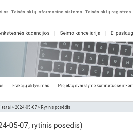
ijos
Teisės aktų informacinė sistema
Teisės aktų registras
Ankstesnės kadencijos
I
Seimo kanceliarija
I
E. paslaug
as
Frakcijų aktyvumas
Projektų svarstymo komitetuose ir komi
ltatai
>
2024-05-07
>
Rytinis posėdis
4-05-07, rytinis posėdis)