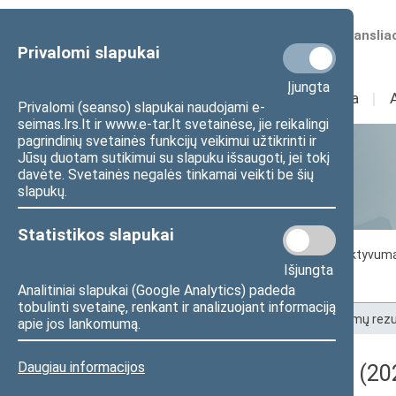
Numatomos transliac
Privalomi slapukai
Įjungta
Sudėtis
I
Veikla
I
Privalomi (seanso) slapukai naudojami e-
seimas.lrs.lt ir www.e-tar.lt svetainėse, jie reikalingi
pagrindinių svetainės funkcijų veikimui užtikrinti ir
Jūsų duotam sutikimui su slapuku išsaugoti, jei tokį
Statistika
davėte. Svetainės negalės tinkamai veikti be šių
slapukų.
Statistikos slapukai
Seimo darbo statistika
Seimo narių aktyvum
Išjungta
Seimo narių balsavimų rezultatai
Analitiniai slapukai (Google Analytics) padeda
tobulinti svetainę, renkant ir analizuojant informaciją
Pradžia
>
Statistika
>
Seimo narių balsavimų rezu
apie jos lankomumą.
Daugiau informacijos
Darbotvarkės klausimas (202