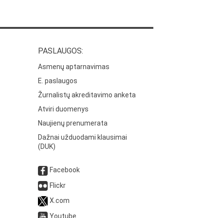
PASLAUGOS:
Asmenų aptarnavimas
E. paslaugos
Žurnalistų akreditavimo anketa
Atviri duomenys
Naujienų prenumerata
Dažnai užduodami klausimai
(DUK)
Facebook
Flickr
X.com
Youtube