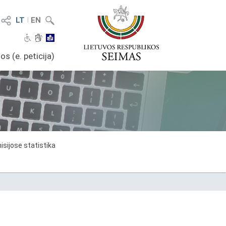
LT
I
EN
os (e. peticija)
sijose statistika