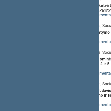
Statybos įstatymo Nr. I-1240 ketvir
projektas (Nr. XIVP-3260(2))
; svarst
(
dokumento tekstas
,
susiję dokumenta
Pranešėjas(-ai):
Jonas Varkalys
, Komiteto narys, Soci
Mokesčių administravimo įstatymo Nr
XIVP-3261(2))
; svarstymas
(
dokumento tekstas
,
susiję dokumenta
Pranešėjas(-ai):
Jonas Varkalys
, Komiteto narys, Soci
Valstybės įmonės Ignalinos atominės
garantijų įstatymo Nr. IX-1541 4 ir 
svarstymas
(
dokumento tekstas
,
susiję dokumenta
Pranešėjas(-ai):
Jonas Varkalys
, Komiteto narys, Soci
Garantijų darbuotojams jų darbdaviui
2604 1, 3-1 straipsnių pakeitimo ir 
3263(2))
; svarstymas
(
dokumento tekstas
,
susiję dokumenta
Pranešėjas(-ai):