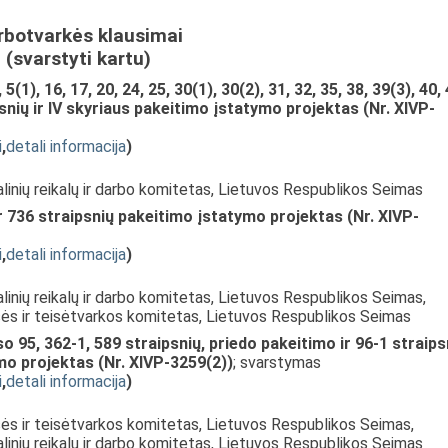
rbotvarkės klausimai
(svarstyti kartu)
1), 16, 17, 20, 24, 25, 30(1), 30(2), 31, 32, 35, 38, 39(3), 40, 
ipsnių ir IV skyriaus pakeitimo įstatymo projektas (Nr. XIVP-
i
,
detali informacija
)
alinių reikalų ir darbo komitetas, Lietuvos Respublikos Seimas
r 736 straipsnių pakeitimo įstatymo projektas (Nr. XIVP-
i
,
detali informacija
)
alinių reikalų ir darbo komitetas, Lietuvos Respublikos Seimas,
isės ir teisėtvarkos komitetas, Lietuvos Respublikos Seimas
 95, 362-1, 589 straipsnių, priedo pakeitimo ir 96-1 straips
mo projektas (Nr. XIVP-3259(2))
; svarstymas
i
,
detali informacija
)
sės ir teisėtvarkos komitetas, Lietuvos Respublikos Seimas,
alinių reikalų ir darbo komitetas, Lietuvos Respublikos Seimas