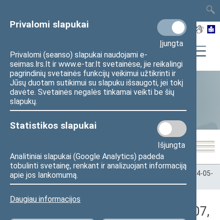
TAIS
TAR
LT
I
EN
Privalomi slapukai
Įjungta
Privalomi (seanso) slapukai naudojami e-
seimas.lrs.lt ir www.e-tar.lt svetainėse, jie reikalingi
pagrindinių svetainės funkcijų veikimui užtikrinti ir
Jūsų duotam sutikimui su slapuku išsaugoti, jei tokį
davėte. Svetainės negalės tinkamai veikti be šių
Statistika
slapukų.
Statistikos slapukai
Išjungta
Analitiniai slapukai (Google Analytics) padeda
tobulinti svetainę, renkant ir analizuojant informaciją
Pradžia
>
Statistika
>
Seimo narių balsavimų rezultatai
>
2024-05-
apie jos lankomumą.
07
>
Rytinis posėdis
Daugiau informacijos
Darbotvarkės klausimas (2024-05-07,