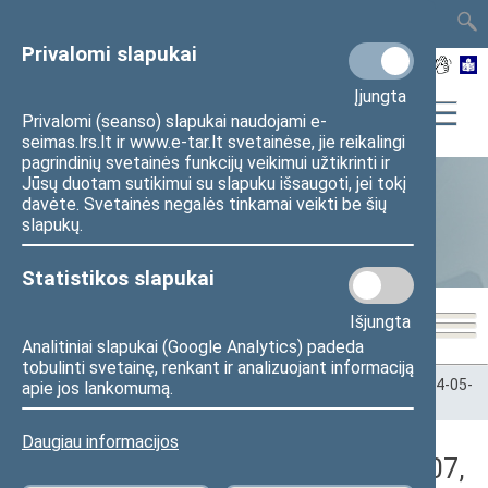
TAIS
TAR
LT
I
EN
Privalomi slapukai
Įjungta
Privalomi (seanso) slapukai naudojami e-
seimas.lrs.lt ir www.e-tar.lt svetainėse, jie reikalingi
pagrindinių svetainės funkcijų veikimui užtikrinti ir
Jūsų duotam sutikimui su slapuku išsaugoti, jei tokį
davėte. Svetainės negalės tinkamai veikti be šių
Statistika
slapukų.
Statistikos slapukai
Išjungta
Analitiniai slapukai (Google Analytics) padeda
tobulinti svetainę, renkant ir analizuojant informaciją
Pradžia
>
Statistika
>
Seimo narių balsavimų rezultatai
>
2024-05-
apie jos lankomumą.
07
>
Rytinis posėdis
Daugiau informacijos
Darbotvarkės klausimas (2024-05-07,