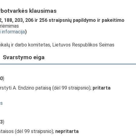
rbotvarkės klausimas
, 188, 203, 206 ir 256 straipsnių papildymo ir pakeitimo
priėmimas
i informacija
)
reikalų ir darbo komitetas, Lietuvos Respublikos Seimas
Svarstymo eiga
0
)
rstyti A. Endzino pataisą (dėl 99 straipsnio);
pritarta
is
3
)
taisos (dėl 99 straipsnio);
nepritarta