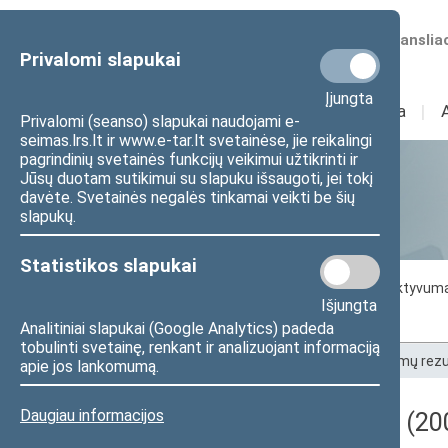
Numatomos transliac
Privalomi slapukai
Įjungta
Sudėtis
I
Veikla
I
Privalomi (seanso) slapukai naudojami e-
seimas.lrs.lt ir www.e-tar.lt svetainėse, jie reikalingi
pagrindinių svetainės funkcijų veikimui užtikrinti ir
Jūsų duotam sutikimui su slapuku išsaugoti, jei tokį
Statistika
davėte. Svetainės negalės tinkamai veikti be šių
slapukų.
Statistikos slapukai
Seimo darbo statistika
Seimo narių aktyvum
Išjungta
Seimo narių balsavimų rezultatai
Analitiniai slapukai (Google Analytics) padeda
tobulinti svetainę, renkant ir analizuojant informaciją
Pradžia
>
Statistika
>
Seimo narių balsavimų rezu
apie jos lankomumą.
Daugiau informacijos
Darbotvarkės klausimas (200