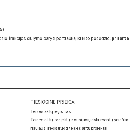
5
)
džio frakcijos siūlymo daryti pertrauką iki kito posėdžio;
pritarta
TIESIOGINĖ PRIEIGA:
Teisės aktų registras
Teisės aktų, projektų ir susijusių dokumentų paieška
Naujausi įregistruoti teisės aktų projektai