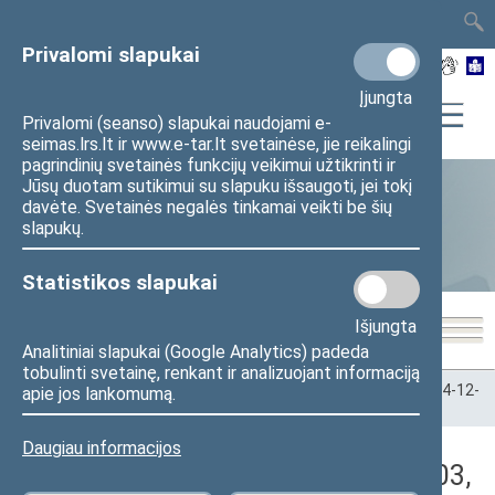
TAIS
TAR
LT
I
EN
Privalomi slapukai
Įjungta
Privalomi (seanso) slapukai naudojami e-
seimas.lrs.lt ir www.e-tar.lt svetainėse, jie reikalingi
pagrindinių svetainės funkcijų veikimui užtikrinti ir
Jūsų duotam sutikimui su slapuku išsaugoti, jei tokį
davėte. Svetainės negalės tinkamai veikti be šių
Statistika
slapukų.
Statistikos slapukai
Išjungta
Analitiniai slapukai (Google Analytics) padeda
tobulinti svetainę, renkant ir analizuojant informaciją
Pradžia
>
Statistika
>
Seimo narių balsavimų rezultatai
>
2024-12-
apie jos lankomumą.
03
>
Rytinis posėdis
Daugiau informacijos
Darbotvarkės klausimas (2024-12-03,