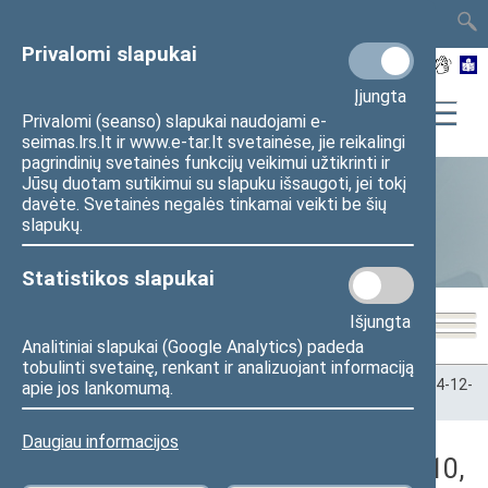
TAIS
TAR
LT
I
EN
Privalomi slapukai
Įjungta
Privalomi (seanso) slapukai naudojami e-
seimas.lrs.lt ir www.e-tar.lt svetainėse, jie reikalingi
pagrindinių svetainės funkcijų veikimui užtikrinti ir
Jūsų duotam sutikimui su slapuku išsaugoti, jei tokį
davėte. Svetainės negalės tinkamai veikti be šių
Statistika
slapukų.
Statistikos slapukai
Išjungta
Analitiniai slapukai (Google Analytics) padeda
tobulinti svetainę, renkant ir analizuojant informaciją
Pradžia
>
Statistika
>
Seimo narių balsavimų rezultatai
>
2024-12-
apie jos lankomumą.
10
>
Vakarinis posėdis
Daugiau informacijos
Darbotvarkės klausimas (2024-12-10,