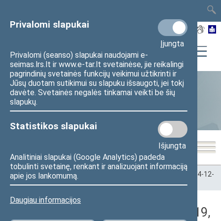
TAIS
TAR
LT
I
EN
Privalomi slapukai
Įjungta
Privalomi (seanso) slapukai naudojami e-
seimas.lrs.lt ir www.e-tar.lt svetainėse, jie reikalingi
pagrindinių svetainės funkcijų veikimui užtikrinti ir
Jūsų duotam sutikimui su slapuku išsaugoti, jei tokį
davėte. Svetainės negalės tinkamai veikti be šių
Statistika
slapukų.
Statistikos slapukai
Išjungta
Analitiniai slapukai (Google Analytics) padeda
tobulinti svetainę, renkant ir analizuojant informaciją
Pradžia
>
Statistika
>
Seimo narių balsavimų rezultatai
>
2024-12-
apie jos lankomumą.
19
>
Rytinis posėdis
Daugiau informacijos
Darbotvarkės klausimas (2024-12-19,