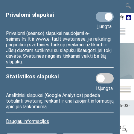
TAIS
TAR
LT
I
EN
Privalomi slapukai
Įjungta
Privalomi (seanso) slapukai naudojami e-
seimas.lrs.lt ir www.e-tar.lt svetainėse, jie reikalingi
pagrindinių svetainės funkcijų veikimui užtikrinti ir
Jūsų duotam sutikimui su slapuku išsaugoti, jei tokį
davėte. Svetainės negalės tinkamai veikti be šių
Statistika
slapukų.
Statistikos slapukai
Išjungta
Analitiniai slapukai (Google Analytics) padeda
tobulinti svetainę, renkant ir analizuojant informaciją
Pradžia
>
Statistika
>
Seimo narių balsavimų rezultatai
>
2025-03-
apie jos lankomumą.
25
>
Rytinis posėdis
Daugiau informacijos
Darbotvarkės klausimas (2025-03-25,