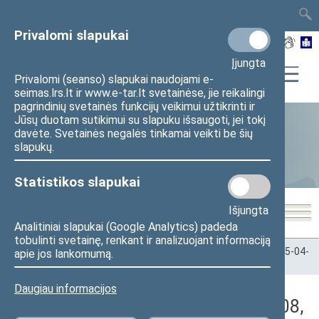
TAIS
TAR
LT
I
EN
Privalomi slapukai
Įjungta
Privalomi (seanso) slapukai naudojami e-
seimas.lrs.lt ir www.e-tar.lt svetainėse, jie reikalingi
pagrindinių svetainės funkcijų veikimui užtikrinti ir
Jūsų duotam sutikimui su slapuku išsaugoti, jei tokį
davėte. Svetainės negalės tinkamai veikti be šių
Statistika
slapukų.
Statistikos slapukai
Išjungta
Analitiniai slapukai (Google Analytics) padeda
tobulinti svetainę, renkant ir analizuojant informaciją
Pradžia
>
Statistika
>
Seimo narių balsavimų rezultatai
>
2025-04-
apie jos lankomumą.
08
>
Rytinis posėdis
Daugiau informacijos
Darbotvarkės klausimas (2025-04-08,