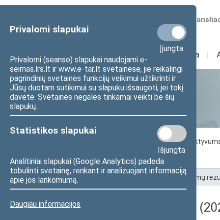
Numatomos transliac
Privalomi slapukai
Įjungta
Sudėtis
I
Veikla
I
Privalomi (seanso) slapukai naudojami e-
seimas.lrs.lt ir www.e-tar.lt svetainėse, jie reikalingi
pagrindinių svetainės funkcijų veikimui užtikrinti ir
Jūsų duotam sutikimui su slapuku išsaugoti, jei tokį
Statistika
davėte. Svetainės negalės tinkamai veikti be šių
slapukų.
Statistikos slapukai
Seimo darbo statistika
Seimo narių aktyvum
Išjungta
Seimo narių balsavimų rezultatai
Analitiniai slapukai (Google Analytics) padeda
tobulinti svetainę, renkant ir analizuojant informaciją
Pradžia
>
Statistika
>
Seimo narių balsavimų rezu
apie jos lankomumą.
Daugiau informacijos
Darbotvarkės klausimas (202