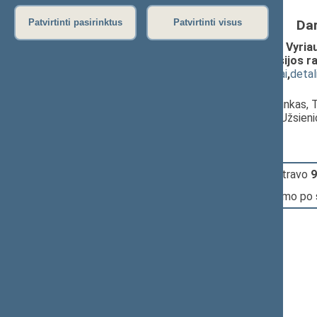
Da
Patvirtinti pasirinktus
Patvirtinti visus
Įstatymo „Dėl Lietuvos Respublikos Vyria
leidimo gyvenančių asmenų readmisijos rat
(
dokumento tekstas
,
susiję dokumentai
,
detal
Pranešėjas(-ai):
Julius Sabatauskas
, Komiteto pirmininkas, 
Jurgita Šukevičienė
, Komiteto narė, Užsien
10:37:37
Įvyko
registracija
(užsiregistravo
9
10:37:37
Įvyko
balsavimas
dėl pritarimo po