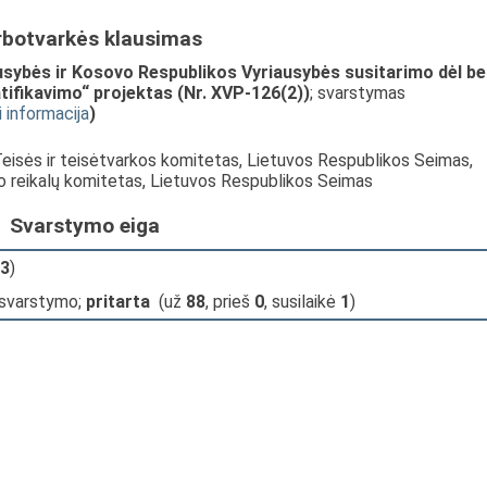
rbotvarkės klausimas
usybės ir Kosovo Respublikos Vyriausybės susitarimo dėl be
ifikavimo“ projektas (Nr. XVP-126(2))
; svarstymas
i informacija
)
Teisės ir teisėtvarkos komitetas, Lietuvos Respublikos Seimas,
io reikalų komitetas, Lietuvos Respublikos Seimas
Svarstymo eiga
3
)
 svarstymo;
pritarta
(už
88
, prieš
0
, susilaikė
1
)