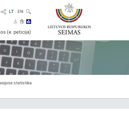
LT
I
EN
os (e. peticija)
sijose statistika