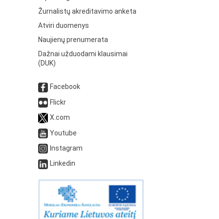
Žurnalistų akreditavimo anketa
Atviri duomenys
Naujienų prenumerata
Dažnai užduodami klausimai
(DUK)
Facebook
Flickr
X.com
Youtube
Instagram
Linkedin