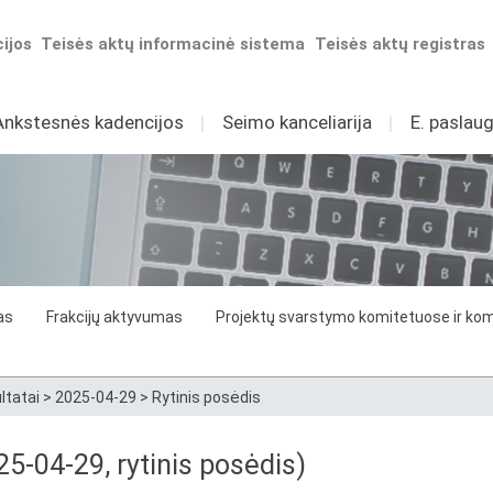
ijos
Teisės aktų informacinė sistema
Teisės aktų registras
Ankstesnės kadencijos
I
Seimo kanceliarija
I
E. paslaug
as
Frakcijų aktyvumas
Projektų svarstymo komitetuose ir komi
ltatai
>
2025-04-29
>
Rytinis posėdis
5-04-29, rytinis posėdis)