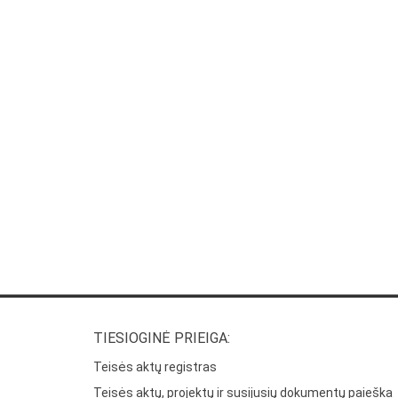
TIESIOGINĖ PRIEIGA:
Teisės aktų registras
Teisės aktų, projektų ir susijusių dokumentų paieška