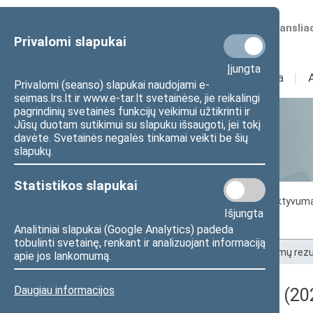
Numatomos transliac
Privalomi slapukai
Įjungta
Sudėtis
I
Veikla
I
Privalomi (seanso) slapukai naudojami e-
seimas.lrs.lt ir www.e-tar.lt svetainėse, jie reikalingi
pagrindinių svetainės funkcijų veikimui užtikrinti ir
Jūsų duotam sutikimui su slapuku išsaugoti, jei tokį
Statistika
davėte. Svetainės negalės tinkamai veikti be šių
slapukų.
Statistikos slapukai
Seimo darbo statistika
Seimo narių aktyvum
Išjungta
Seimo narių balsavimų rezultatai
Analitiniai slapukai (Google Analytics) padeda
tobulinti svetainę, renkant ir analizuojant informaciją
Pradžia
>
Statistika
>
Seimo narių balsavimų rezu
apie jos lankomumą.
Daugiau informacijos
Darbotvarkės klausimas (202