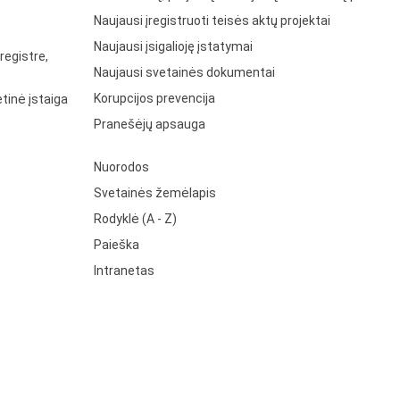
Naujausi įregistruoti teisės aktų projektai
Naujausi įsigalioję įstatymai
registre,
Naujausi svetainės dokumentai
Korupcijos prevencija
tinė įstaiga
Pranešėjų apsauga
Nuorodos
Svetainės žemėlapis
Rodyklė (A - Z)
Paieška
Intranetas