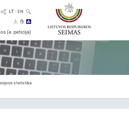
LT
I
EN
os (e. peticija)
sijose statistika