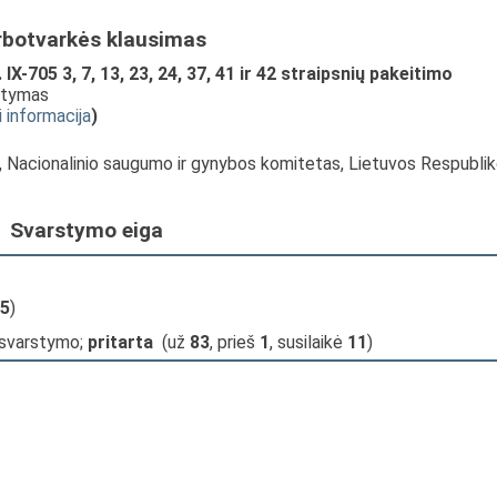
rbotvarkės klausimas
X-705 3, 7, 13, 23, 24, 37, 41 ir 42 straipsnių pakeitimo
stymas
i informacija
)
s, Nacionalinio saugumo ir gynybos komitetas, Lietuvos Respubli
Svarstymo eiga
5
)
 svarstymo;
pritarta
(už
83
, prieš
1
, susilaikė
11
)