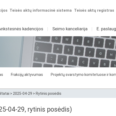
ijos
Teisės aktų informacinė sistema
Teisės aktų registras
Ankstesnės kadencijos
I
Seimo kanceliarija
I
E. paslaug
as
Frakcijų aktyvumas
Projektų svarstymo komitetuose ir komi
ltatai
>
2025-04-29
>
Rytinis posėdis
5-04-29, rytinis posėdis)