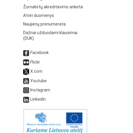
Žurnalistų akreditavimo anketa
Atviri duomenys
Naujienų prenumerata
Dažnai užduodami klausimai
(DUK)
Facebook
Flickr
X.com
Youtube
Instagram
Linkedin