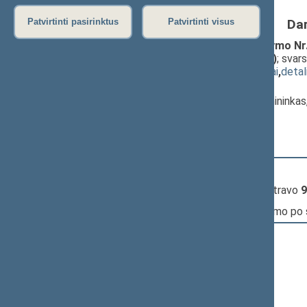
Da
Patvirtinti pasirinktus
Patvirtinti visus
Ginklų ir šaudmenų kontrolės įstatymo Nr. I
įstatymo projektas (Nr. XVP-219(2))
; svar
(
dokumento tekstas
,
susiję dokumentai
,
detal
Pranešėjas(-ai):
Giedrimas Jeglinskas
, Komiteto pirmininka
Seimas
10:46:43
Kalbėjo
Arvydas Pocius
10:49:00
Įvyko
registracija
(užsiregistravo
9
10:49:00
Įvyko
balsavimas
dėl pritarimo po