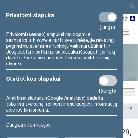
TAIS
TAR
LT
I
EN
Privalomi slapukai
Įjungta
Privalomi (seanso) slapukai naudojami e-
seimas.lrs.lt ir www.e-tar.lt svetainėse, jie reikalingi
pagrindinių svetainės funkcijų veikimui užtikrinti ir
Jūsų duotam sutikimui su slapuku išsaugoti, jei tokį
davėte. Svetainės negalės tinkamai veikti be šių
Statistika
slapukų.
Statistikos slapukai
Išjungta
Analitiniai slapukai (Google Analytics) padeda
tobulinti svetainę, renkant ir analizuojant informaciją
Pradžia
>
Statistika
>
Seimo narių balsavimų rezultatai
>
2025-04-
apie jos lankomumą.
29
>
Rytinis posėdis
Daugiau informacijos
Darbotvarkės klausimas (2025-04-29,