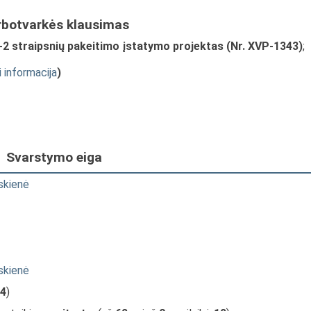
rbotvarkės klausimas
-2 straipsnių pakeitimo įstatymo projektas (Nr. XVP-1343)
;
i informacija
)
Svarstymo eiga
skienė
skienė
4
)