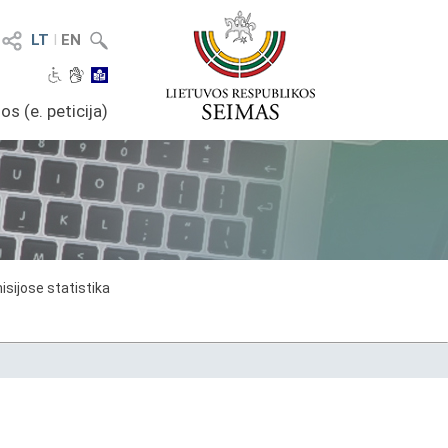
LT
I
EN
os (e. peticija)
sijose statistika