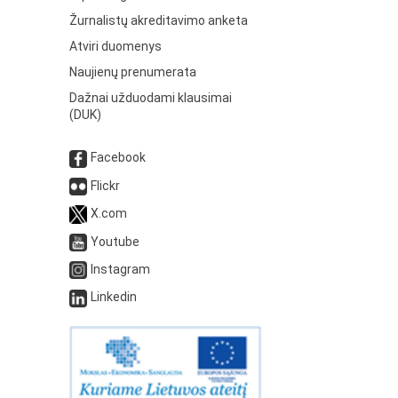
Žurnalistų akreditavimo anketa
Atviri duomenys
Naujienų prenumerata
Dažnai užduodami klausimai
(DUK)
Facebook
Flickr
X.com
Youtube
Instagram
Linkedin