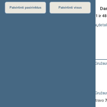
Da
Patvirtinti pasirinktus
Patvirtinti visus
Užimtumo įstatymo Nr. XII-2470 48-1 ir 48
pateikimas
(
dokumento tekstas
,
susiję dokumentai
,
detal
Pranešėjas(-ai):
Guoda Burokienė
, Viceministras,
Edvinas Grikšas
, Ministras,
Waldemaras Urbanas
, Viceministras
15:44:57
Kalbėjo
Dalia Asanavičiūtė-Gružau
15:47:35
Kalbėjo
Simonas Gentvilas
15:48:58
Kalbėjo
Algirdas Sysas
15:49:59
Kalbėjo
Simonas Gentvilas
15:52:06
Kalbėjo
Dalia Asanavičiūtė-Gružau
15:54:22
Įvyko
registracija
(užsiregistravo
7