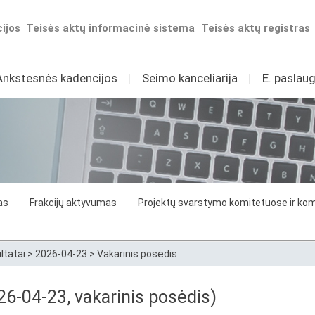
ijos
Teisės aktų informacinė sistema
Teisės aktų registras
Ankstesnės kadencijos
I
Seimo kanceliarija
I
E. paslaug
as
Frakcijų aktyvumas
Projektų svarstymo komitetuose ir komi
ltatai
>
2026-04-23
>
Vakarinis posėdis
6-04-23, vakarinis posėdis)