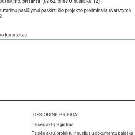
 pateikimo;
pritarta
(už
62
, prieš
0
, susilaikė
12
)
sutarimu pasiūlymui paskirti šio projekto preliminarią svarstymo
2
arbo komitetas
TIESIOGINĖ PRIEIGA:
Teisės aktų registras
Teisės aktų, projektų ir susijusių dokumentų paieška