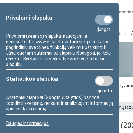
Numatomos transliac
Privalomi slapukai
Įjungta
Sudėtis
I
Veikla
I
Privalomi (seanso) slapukai naudojami e-
seimas.lrs.lt ir www.e-tar.lt svetainėse, jie reikalingi
pagrindinių svetainės funkcijų veikimui užtikrinti ir
Jūsų duotam sutikimui su slapuku išsaugoti, jei tokį
Statistika
davėte. Svetainės negalės tinkamai veikti be šių
slapukų.
Statistikos slapukai
Seimo darbo statistika
Seimo narių aktyvum
Išjungta
Seimo narių balsavimų rezultatai
Analitiniai slapukai (Google Analytics) padeda
tobulinti svetainę, renkant ir analizuojant informaciją
Pradžia
>
Statistika
>
Seimo narių balsavimų rezu
apie jos lankomumą.
Daugiau informacijos
Darbotvarkės klausimas (202